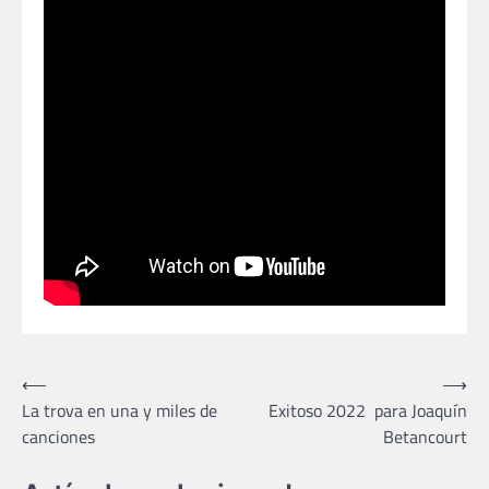
Navegación
⟵
⟶
La trova en una y miles de
Exitoso 2022 para Joaquín
de
canciones
Betancourt
entradas