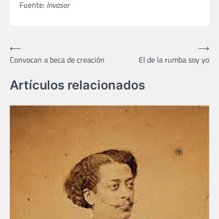
Fuente:
Invasor
Navegación
⟵
⟶
Convocan a beca de creación
El de la rumba soy yo
de
entradas
Artículos relacionados