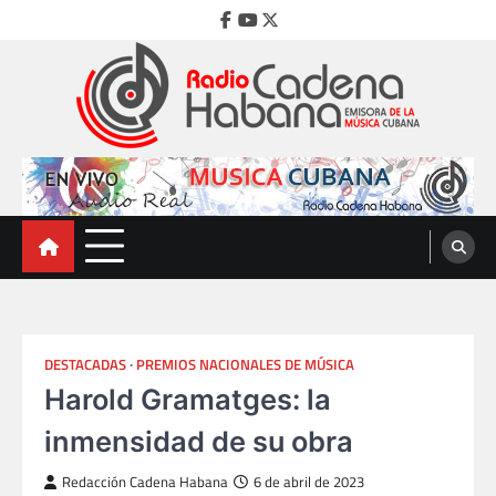
Skip
Facebook
Youtube
Twitter
to
content
Radio Cadena Habana
Emisora de la Música Cubana
DESTACADAS
PREMIOS NACIONALES DE MÚSICA
Harold Gramatges: la
inmensidad de su obra
Redacción Cadena Habana
6 de abril de 2023