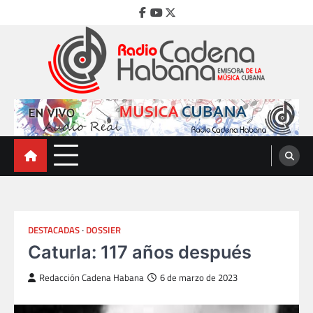
Skip
Facebook
Youtube
Twitter
to
content
Radio Cadena Habana
Emisora de la Música Cubana
DESTACADAS
DOSSIER
Caturla: 117 años después
Redacción Cadena Habana
6 de marzo de 2023