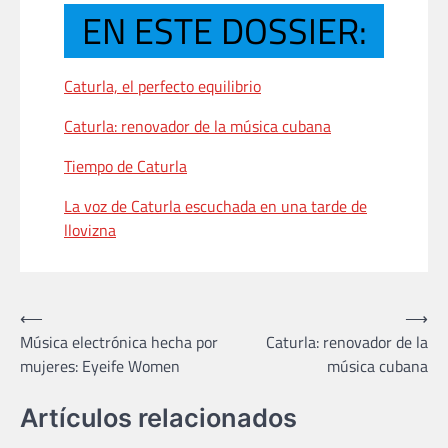
EN ESTE DOSSIER:
Caturla, el perfecto equilibrio
Caturla: renovador de la música cubana
Tiempo de Caturla
La voz de Caturla escuchada en una tarde de
llovizna
Navegación
⟵
⟶
Música electrónica hecha por
Caturla: renovador de la
de
mujeres: Eyeife Women
música cubana
entradas
Artículos relacionados