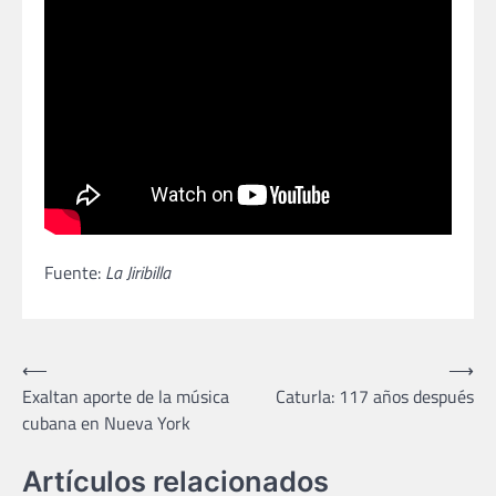
Fuente:
La Jiribilla
Navegación
⟵
⟶
Exaltan aporte de la música
Caturla: 117 años después
de
cubana en Nueva York
entradas
Artículos relacionados