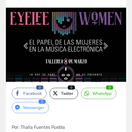
0
0
0
Facebook
Twitter
WhatsApp
0
Messenger
Por: Thalía Fuentes Puebla