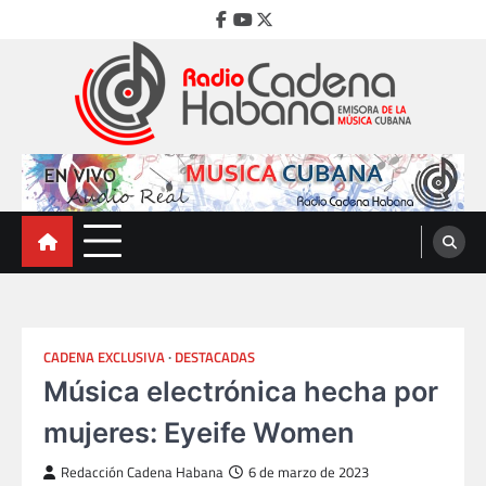
Skip
Facebook
Youtube
Twitter
to
content
Radio Cadena Habana
Emisora de la Música Cubana
CADENA EXCLUSIVA
DESTACADAS
Música electrónica hecha por
mujeres: Eyeife Women
Redacción Cadena Habana
6 de marzo de 2023