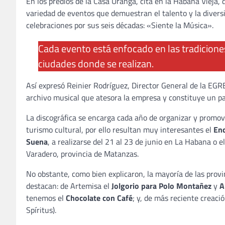
En los predios de la Casa Uranga, cita en la Habana Vieja, 
variedad de eventos que demuestran el talento y la divers
celebraciones por sus seis décadas: «Siente la Música».
Cada evento está enfocado en las tradiciones
ciudades donde se realizan.
Así expresó Reinier Rodríguez, Director General de la EGR
archivo musical que atesora la empresa y constituye un pa
La discográfica se encarga cada año de organizar y promov
turismo cultural, por ello resultan muy interesantes el
Enc
Suena
, a realizarse del 21 al 23 de junio en La Habana o e
Varadero, provincia de Matanzas.
No obstante, como bien explicaron, la mayoría de las prov
destacan: de Artemisa el
Jolgorio para Polo Montañez
y
A
tenemos el
Chocolate con Café
; y, de más reciente creació
Spíritus).