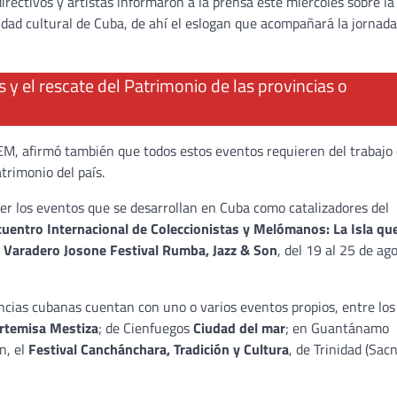
directivos y artistas informaron a la prensa este miércoles sobre la
idad cultural de Cuba, de ahí el eslogan que acompañará la jornada
 y el rescate del Patrimonio de las provincias o
EM, afirmó también que todos estos eventos requieren del trabajo 
trimonio del país.
er los eventos que se desarrollan en Cuba como catalizadores del
uentro Internacional de Coleccionistas y Melómanos: La Isla qu
l
Varadero Josone Festival Rumba, Jazz & Son
, del 19 al 25 de ag
incias cubanas cuentan con uno o varios eventos propios, entre los
rtemisa Mestiza
; de Cienfuegos
Ciudad del mar
; en Guantánamo
n, el
Festival Canchánchara, Tradición y Cultura
, de Trinidad (Sacn