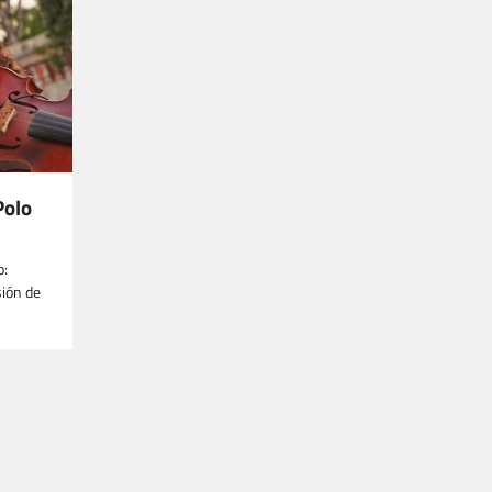
Polo
o:
sión de