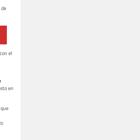
 de
con el
e
osto en
 que
ti