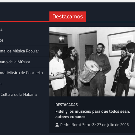
Destacamos
na
de
onal de Música Popular
bano de la Música
onal Música de Concierto
a
 Cultura de la Habana
DESTACADAS
 la trova
Fidel y los músicos: para que todos sean,
Bellas Artes
autores cubanos
tpeller
16 de julio
Pedro Norat Soto
27 de julio de 2026