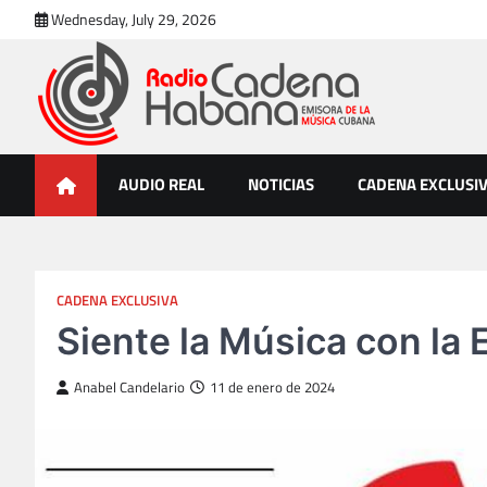
Skip
Wednesday, July 29, 2026
to
content
Radio Cadena Habana
Emisora de la Música Cubana
AUDIO REAL
NOTICIAS
CADENA EXCLUSI
CADENA EXCLUSIVA
Siente la Música con l
Anabel Candelario
11 de enero de 2024