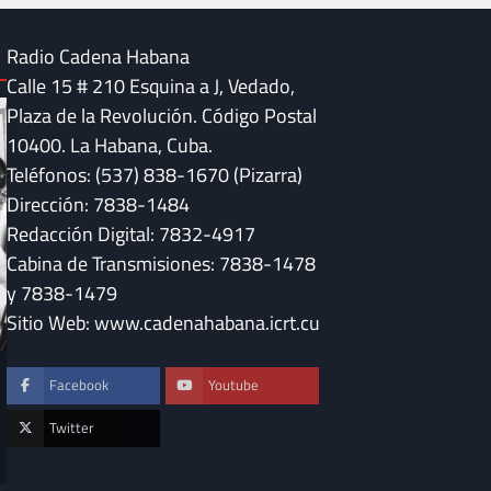
Radio Cadena Habana
Calle 15 # 210 Esquina a J, Vedado,
Plaza de la Revolución. Código Postal
10400. La Habana, Cuba.
Teléfonos: (537) 838-1670 (Pizarra)
Dirección: 7838-1484
Redacción Digital: 7832-4917
Cabina de Transmisiones: 7838-1478
y 7838-1479
Sitio Web: www.cadenahabana.icrt.cu
DESTACADAS
Facebook
Youtube
Convocan en Cuba 
DESTACADAS
“Serenata a Méxic
Fidel Castro y la música que sigue
Twitter
sonando en Cuba
Maya Quiroga
Maya Quiroga
23 de julio de 2026