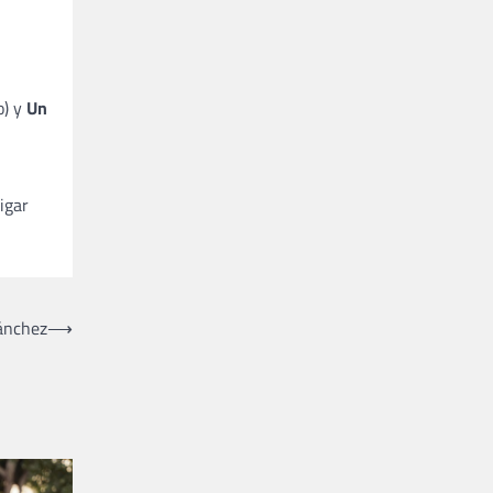
o) y
Un
igar
Sánchez
⟶