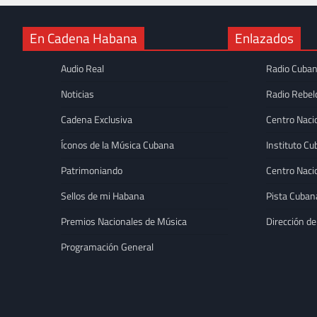
En Cadena Habana
Enlazados
Audio Real
Radio Cuba
Noticias
Radio Rebel
Cadena Exclusiva
Centro Naci
Íconos de la Música Cubana
Instituto Cu
Patrimoniando
Centro Naci
Sellos de mi Habana
Pista Cuban
Premios Nacionales de Música
Dirección de
DESTACADAS
Programación General
Adrián Berazaín con
contemporánea en 
Katia Camejo Mon
de 2026