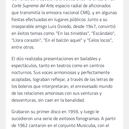
Corte Suprema del Arte,
espacio radial de aficionados
que transmitía la emisora nacional CMQ, y en algunas
fiestas efectuadas en lugares públicos. Junto a su
inseparable amigo Luis Oviedo, desde 1947, convirtió
en éxitos temas como: ʺEn las tinieblasʺ, ʺEscándaloʺ,
ʺLlora corazónʺ, ʺEn el balcón aquelʺ y ʺCelos locosʺ,
entre otros.
El dúo realizaba presentaciones en bailables y
espectáculos, tanto en teatros como en centros
nocturnos. Sus voces armoniosas y perfectamente
acopladas, lograban reflejar, a través de las letras de
los boleros que interpretaran, el enrevesado mundo
de las relaciones amorosas con sus venturas y
desventuras, sin caer en la banalidad.
Grabaron su primer disco en 1959, y luego le
sucedieron una serie de exitosos fonogramas. A partir
de 1962 cantaron en el conjunto Musicuba, con el