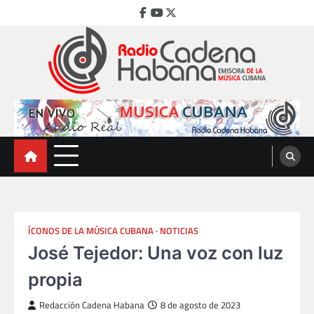
Skip
Facebook
Youtube
Twitter
to
content
Radio Cadena Habana
Emisora de la Música Cubana
ÍCONOS DE LA MÚSICA CUBANA
NOTICIAS
José Tejedor: Una voz con luz
propia
Redacción Cadena Habana
8 de agosto de 2023