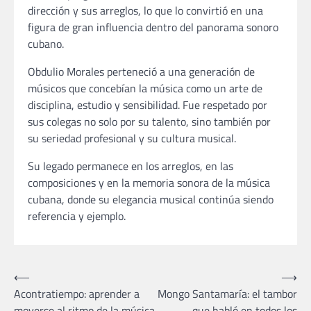
dirección y sus arreglos, lo que lo convirtió en una
figura de gran influencia dentro del panorama sonoro
cubano.
Obdulio Morales perteneció a una generación de
músicos que concebían la música como un arte de
disciplina, estudio y sensibilidad. Fue respetado por
sus colegas no solo por su talento, sino también por
su seriedad profesional y su cultura musical.
Su legado permanece en los arreglos, en las
composiciones y en la memoria sonora de la música
cubana, donde su elegancia musical continúa siendo
referencia y ejemplo.
Navegación
⟵
⟶
Acontratiempo: aprender a
Mongo Santamaría: el tambor
de
moverse al ritmo de la música
que habló en todos los