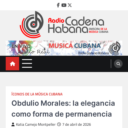
Skip
Facebook
Youtube
Twitter
to
content
Radio Cadena Habana
Emisora de la Música Cubana
ÍCONOS DE LA MÚSICA CUBANA
Obdulio Morales: la elegancia
como forma de permanencia
Katia Camejo Montpeller
7 de abril de 2026