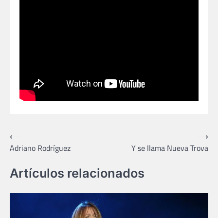
Navegación
⟵
⟶
Adriano Rodríguez
Y se llama Nueva Trova
de
entradas
Artículos relacionados