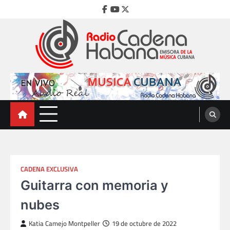
Skip
Facebook
Youtube
Twitter
to
content
Radio Cadena Habana
Emisora de la Música Cubana
CADENA EXCLUSIVA
Guitarra con memoria y
nubes
Katia Camejo Montpeller
19 de octubre de 2022