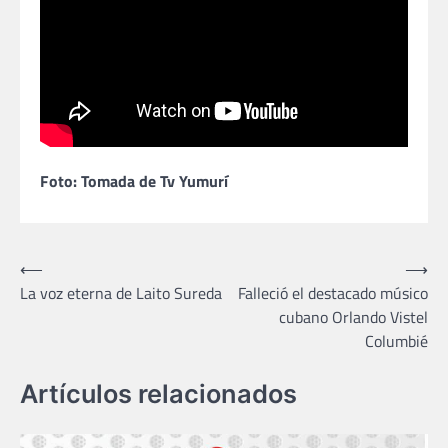
Foto: Tomada de Tv Yumurí
Navegación
⟵
⟶
La voz eterna de Laito Sureda
Falleció el destacado músico
de
cubano Orlando Vistel
entradas
Columbié
Artículos relacionados