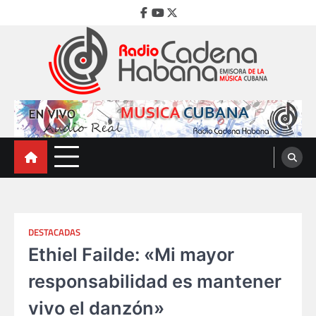
Skip
Facebook
Youtube
Twitter
to
content
Radio Cadena Habana
Emisora de la Música Cubana
DESTACADAS
Ethiel Failde: «Mi mayor
responsabilidad es mantener
vivo el danzón»