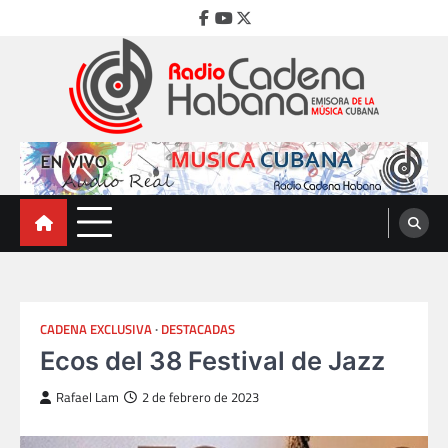
Skip
Facebook
Youtube
Twitter
to
content
Radio Cadena Habana
Emisora de la Música Cubana
CADENA EXCLUSIVA
DESTACADAS
Ecos del 38 Festival de Jazz
Rafael Lam
2 de febrero de 2023