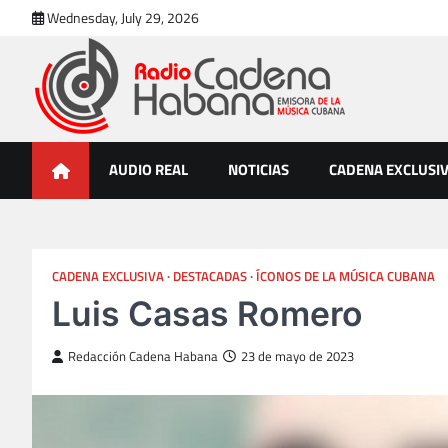
Skip
Wednesday, July 29, 2026
to
content
Radio Cadena Habana
Emisora de la Música Cubana
AUDIO REAL
NOTICIAS
CADENA EXCLUSI
CADENA EXCLUSIVA
DESTACADAS
ÍCONOS DE LA MÚSICA CUBANA
Luis Casas Romero
Redacción Cadena Habana
23 de mayo de 2023