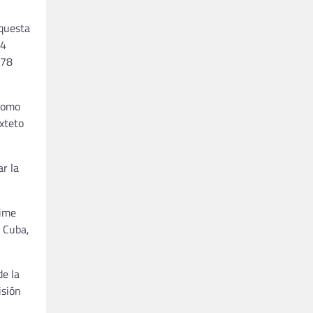
rquesta
04
 78
 como
xteto
r la
aime
n Cuba,
de la
isión