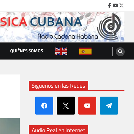
Facebook
Youtube
Twitte
QUIÉNES SOMOS
Síguenos en las Redes
facebook
x
youtube
telegram
Audio Real en Internet