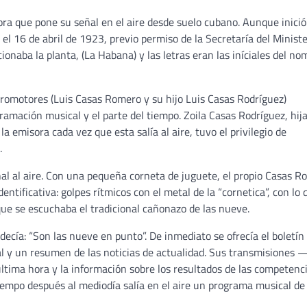
ra que pone su señal en el aire desde suelo cubano. Aunque inició
l 16 de abril de 1923, previo permiso de la Secretaría del Ministe
ionaba la planta, (La Habana) y las letras eran las iníciales del no
romotores (Luis Casas Romero y su hijo Luis Casas Rodríguez)
amación musical y el parte del tiempo. Zoila Casas Rodríguez, hija
a emisora cada vez que esta salía al aire, tuvo el privilegio de
.
ñal al aire. Con una pequeña corneta de juguete, el propio Casas 
ntificativa: golpes rítmicos con el metal de la “cornetica”, con lo 
 que se escuchaba el tradicional cañonazo de las nueve.
ecía: “Son las nueve en punto”. De inmediato se ofrecía el boletín
nal y un resumen de las noticias de actualidad. Sus transmisiones
ltima hora y la información sobre los resultados de las competenc
Tiempo después al mediodía salía en el aire un programa musical de