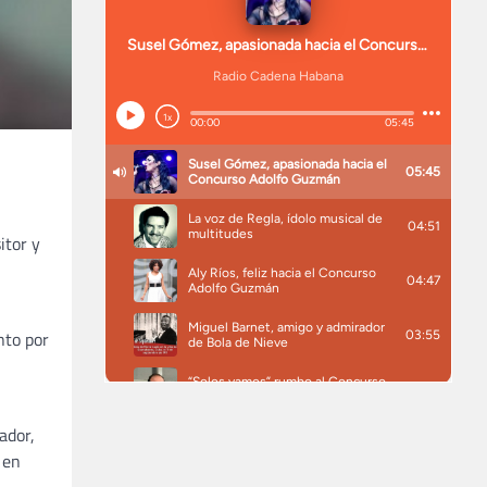
itor y
nto por
ador,
 en