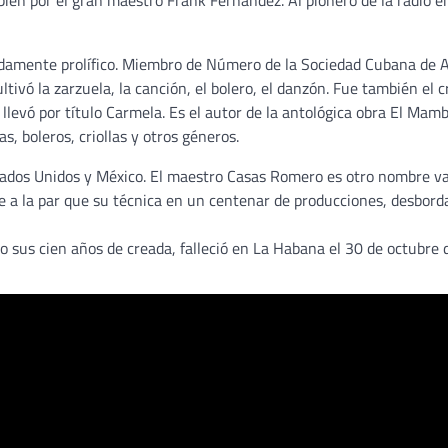
ién por el gran maestro Frank Fernández. Al pionero de la radio 
amente prolífico. Miembro de Número de la Sociedad Cubana de A
ltivó la zarzuela, la canción, el bolero, el danzón. Fue también el 
 llevó por título Carmela. Es el autor de la antológica obra El Mamb
, boleros, criollas y otros géneros.
tados Unidos y México. El maestro Casas Romero es otro nombre va
re a la par que su técnica en un centenar de producciones, desbord
 sus cien años de creada, falleció en La Habana el 30 de octubre 