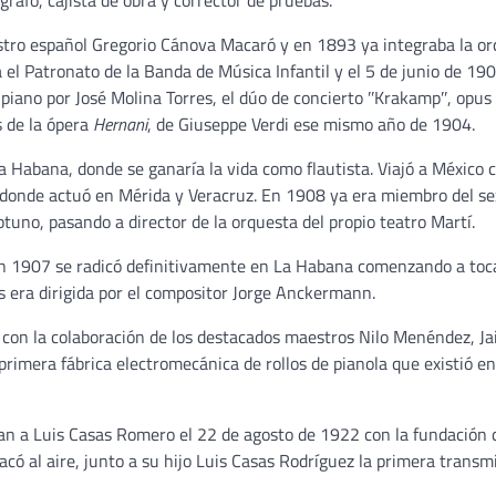
afo, cajista de obra y corrector de pruebas.
stro español Gregorio Cánova Macaró y en 1893 ya integraba la o
 el Patronato de la Banda de Música Infantil y el 5 de junio de 19
piano por José Molina Torres, el dúo de concierto ʺKrakampʺ, opus
s de la ópera
Hernani
, de Giuseppe Verdi ese mismo año de 1904.
a Habana, donde se ganaría la vida como flautista. Viajó a México
, donde actuó en Mérida y Veracruz. En 1908 ya era miembro del se
ptuno, pasando a director de la orquesta del propio teatro Martí.
n 1907 se radicó definitivamente en La Habana comenzando a toca
s era dirigida por el compositor Jorge Anckermann.
con la colaboración de los destacados maestros Nilo Menéndez, J
rimera fábrica electromecánica de rollos de pianola que existió e
rían a Luis Casas Romero el 22 de agosto de 1922 con la fundación 
sacó al aire, junto a su hijo Luis Casas Rodríguez la primera transm