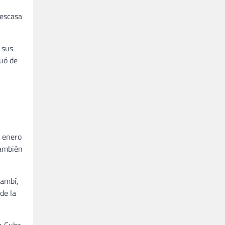
 escasa
 sus
duó de
e enero
también
mambí,
de la