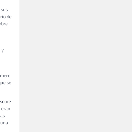
 sus
rio de
mbre
 y
Romero
que se
 sobre
 —eran
ias
 una