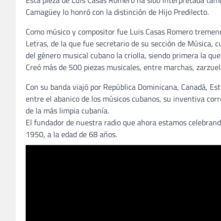
Esta pieza de Luis Casas Romero ha sido interpretada tamb
Camagüey lo honró con la distinción de Hijo Predilecto.
Como músico y compositor fue Luis Casas Romero tremend
Letras, de la que fue secretario de su sección de Música, cu
del género musical cubano la criolla, siendo primera la que
Creó más de 500 piezas musicales, entre marchas, zarzuelas
Con su banda viajó por República Dominicana, Canadá, Es
entre el abanico de los músicos cubanos, su inventiva cor
de la más limpia cubanía.
El fundador de nuestra radio que ahora estamos celebrando
1950, a la edad de 68 años.