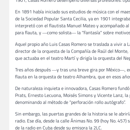
1901, Casas Romero desempeñó diversas profesiones: tipógr
En 1891 había iniciado sus estudios de música con el mae
de la Sociedad Popular Santa Cecilia, ya en 1901 integraba
interpretó con el flautista Manuel Mateo y acompañado al 
para flauta, y ―como solista― la ʺFantasíaʺ sobre motivo
Aquel propio año Luis Casas Romero se traslada a vivir a L
director de la orquesta de la Compañía de Raúl del Monte
que actuaba en el teatro Martí y dirigía la orquesta del Ne
Tres años después ―y tras una breve gira por México―, e
flauta en la orquesta de teatro Alhambra, que en esos año
De naturaleza inquieta e innovadora, Casas Romero fundó 
Prats, Ernesto Lecuona, Moisés Simons y Vicente Lanz, la p
denominando al método de “perforación rollo autógrafo”.
Sin embargo, las puertas grandes de la historia se le abri
radio. Ese día, desde la calle Ánimas No. 99 (hoy No. 457) 
de la radio en Cuba desde su emisora la 2LC.