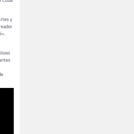
en Cuba
rtes y
creador
í».
lioso
antes
de