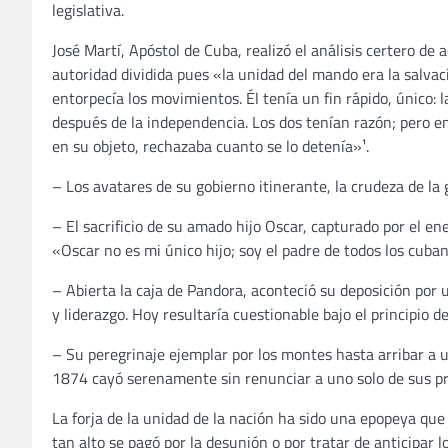
legislativa.
José Martí, Apóstol de Cuba, realizó el análisis certero d
autoridad dividida pues «la unidad del mando era la salvació
entorpecía los movimientos. Él tenía un fin rápido, único: l
después de la independencia. Los dos tenían razón; pero 
en su objeto, rechazaba cuanto se lo detenía»¹.
– Los avatares de su gobierno itinerante, la crudeza de l
– El sacrificio de su amado hijo Oscar, capturado por el e
«Oscar no es mi único hijo; soy el padre de todos los cuba
– Abierta la caja de Pandora, aconteció su deposición por 
y liderazgo. Hoy resultaría cuestionable bajo el principio 
– Su peregrinaje ejemplar por los montes hasta arribar a 
1874 cayó serenamente sin renunciar a uno solo de sus pri
La forja de la unidad de la nación ha sido una epopeya que
tan alto se pagó por la desunión o por tratar de anticipar l