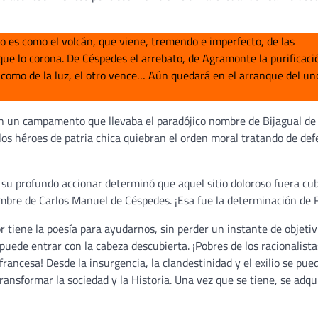
o es como el volcán, que viene, tremendo e imperfecto, de las
 que lo corona. De Céspedes el arrebato, de Agramonte la purificaci
 como de la luz, el otro vence… Aún quedará en el arranque del un
n un campamento que llevaba el paradójico nombre de Bijagual de
 los héroes de patria chica quiebran el orden moral tratando de de
 su profundo accionar determinó que aquel sitio doloroso fuera cub
ombre de Carlos Manuel de Céspedes. ¡Esa fue la determinación de F
 tiene la poesía para ayudarnos, sin perder un instante de objetiv
puede entrar con la cabeza descubierta. ¡Pobres de los racionalista
francesa! Desde la insurgencia, la clandestinidad y el exilio se pue
ransformar la sociedad y la Historia. Una vez que se tiene, se adqu