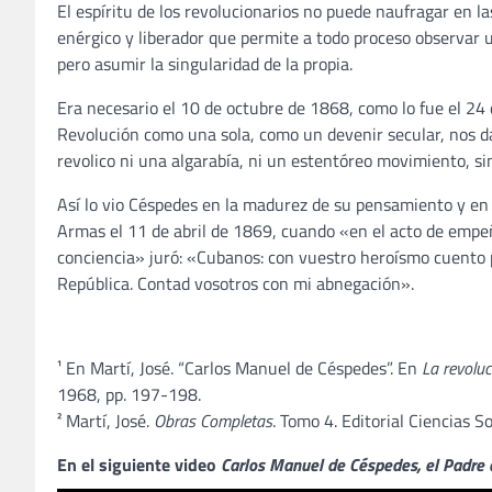
El espíritu de los revolucionarios no puede naufragar en l
enérgico y liberador que permite a todo proceso observar u
pero asumir la singularidad de la propia.
Era necesario el 10 de octubre de 1868, como lo fue el 24 
Revolución como una sola, como un devenir secular, nos da 
revolico ni una algarabía, ni un estentóreo movimiento, si
Así lo vio Céspedes en la madurez de su pensamiento y en
Armas el 11 de abril de 1869, cuando «en el acto de empe
conciencia» juró: «Cubanos: con vuestro heroísmo cuento 
República. Contad vosotros con mi abnegación».
NOTAS:
¹ En Martí, José. “Carlos Manuel de Céspedes”. En
La revolu
1968, pp. 197-198.
² Martí, José.
Obras Completas
. Tomo 4. Editorial Ciencias S
En el siguiente video
Carlos Manuel de Céspedes, el Padre d