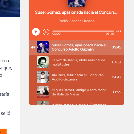
 en el
da que,
do
 sería
 selló
e