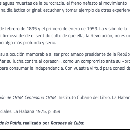
as aguas muertas de la burocracia, el freno nefasto al movimiento
na dialéctica original: escuchar y tomar ejemplo de otras experienc
de febrero de 1895 y el primero de enero de 1959. La visión de la
firmeza desde el sentido culto de que ella, la Revolución, no es u
no algo más profundo y serio.
 su alocución memorable al ser proclamado presidente de la Repúb
ñar su lucha contra el opresor», como un compromiso ante su «pr
para consumar la independencia. Con vuestra virtud para consolida
ción de 1868. Centenario 1868
. Instituto Cubano del Libro, La Haba
ociales. La Habana 1975, p. 359.
e la Patria,
realizado por
Razones de Cuba
: