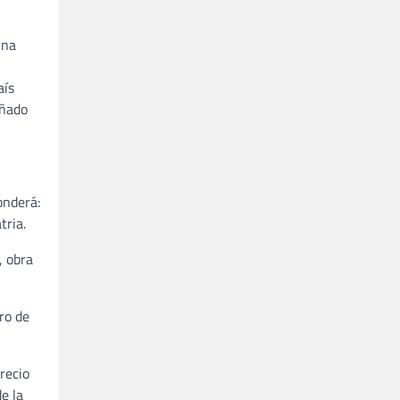
una
aís
eñado
onderá:
tria.
, obra
ro de
recio
e la