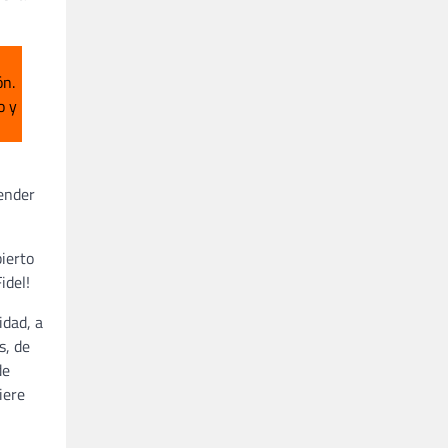
ón.
o y
fender
ierto
idel!
idad, a
s, de
de
iere