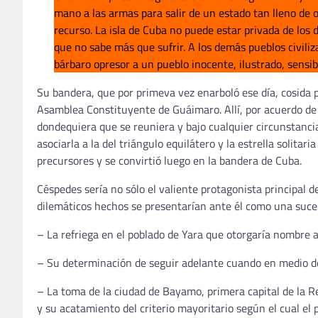
mano a las armas para salir de un estado tan lleno de 
recurso. La isla de Cuba no puede estar privada de los
que no sabe más que sufrir. A los demás pueblos civiliz
bárbaro opresor a un pueblo inocente, ilustrado, sensib
Su bandera, que por primeva vez enarboló ese día, cosida 
Asamblea Constituyente de Guáimaro. Allí, por acuerdo de 
dondequiera que se reuniera y bajo cualquier circunstanc
asociarla a la del triángulo equilátero y la estrella solitar
precursores y se convirtió luego en la bandera de Cuba.
Céspedes sería no sólo el valiente protagonista principal de
dilemáticos hechos se presentarían ante él como una suc
– La refriega en el poblado de Yara que otorgaría nombre a 
– Su determinación de seguir adelante cuando en medio d
– La toma de la ciudad de Bayamo, primera capital de la R
y su acatamiento del criterio mayoritario según el cual e