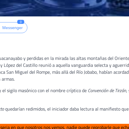
0
Messenger
 Guacanayabo y perdidas en la mirada las altas montañas del Oriente
y López del Castillo reunió a aquella vanguardia selecta y aguerri
nca San Miguel del Rompe, más allá del Río Jobabo, habían acorda
n armas.
 el sigilo masónico con el nombre críptico de
Convención de Tirzán
,
cto
quedarían redimidos, el iniciador daba lectura al manifiesto que
iseria en que nosotros nos vemos, nadie puede reprobarle que ech