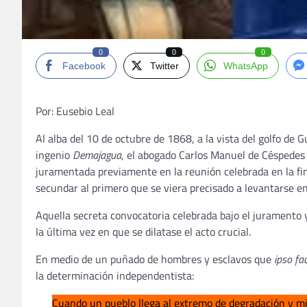
0
0
0
Facebook
Twitter
WhatsApp
Por: Eusebio Leal
Al alba del 10 de octubre de 1868, a la vista del golfo de
ingenio
Demajagua
, el abogado Carlos Manuel de Céspedes 
juramentada previamente en la reunión celebrada en la fi
secundar al primero que se viera precisado a levantarse e
Aquella secreta convocatoria celebrada bajo el juramento y
la última vez en que se dilatase el acto crucial.
En medio de un puñado de hombres y esclavos que
ipso fa
la determinación independentista:
Cuando un pueblo llega al extremo de degradación y m