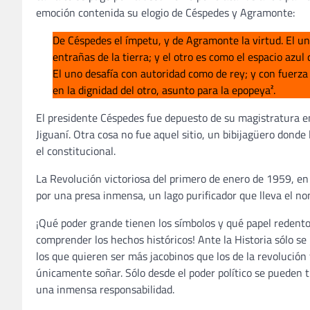
emoción contenida su elogio de Céspedes y Agramonte:
De Céspedes el ímpetu, y de Agramonte la virtud. El un
entrañas de la tierra; y el otro es como el espacio azul
El uno desafía con autoridad como de rey; y con fuerza
en la dignidad del otro, asunto para la epopeya².
El presidente Céspedes fue depuesto de su magistratura e
Jiguaní. Otra cosa no fue aquel sitio, un bibijagüero donde
el constitucional.
La Revolución victoriosa del primero de enero de 1959, en
por una presa inmensa, un lago purificador que lleva el n
¡Qué poder grande tienen los símbolos y qué papel redentor
comprender los hechos históricos! Ante la Historia sólo se 
los que quieren ser más jacobinos que los de la revolución 
únicamente soñar. Sólo desde el poder político se pueden t
una inmensa responsabilidad.