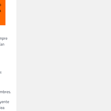
o
a
empre
ían
:
ombres.
uyente
lea