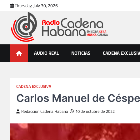
Skip
Thursday, July 30, 2026
to
content
Radio Cadena Habana
Emisora de la Música Cubana
AUDIO REAL
NOTICIAS
CADENA EXCLUSI
CADENA EXCLUSIVA
Carlos Manuel de Césped
Redacción Cadena Habana
10 de octubre de 2022