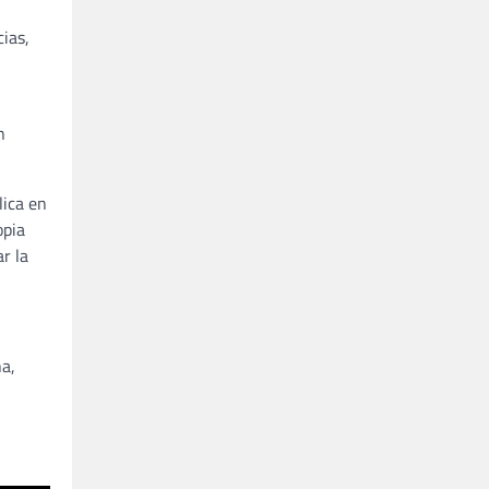
ias,
n
lica en
opia
r la
na,