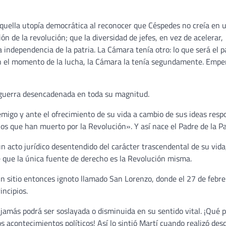
e aquella utopía democrática al reconocer que Céspedes no creía en 
n de la revolución; que la diversidad de jefes, en vez de acelerar,
a independencia de la patria. La Cámara tenía otro: lo que será el p
en el momento de la lucha, la Cámara la tenía segundamente. Emp
a guerra desencadenada en toda su magnitud.
nemigo y ante el ofrecimiento de su vida a cambio de sus ideas resp
nos que han muerto por la Revolución». Y así nace el Padre de la Pa
un acto jurídico desentendido del carácter trascendental de su vida
de que la única fuente de derecho es la Revolución misma.
un sitio entonces ignoto llamado San Lorenzo, donde el 27 de febre
ncipios.
 jamás podrá ser soslayada o disminuida en su sentido vital. ¡Qué p
os acontecimientos políticos! Así lo sintió Martí cuando realizó desd