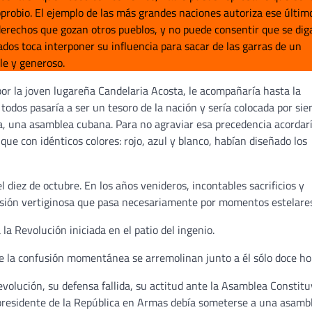
oprobio. El ejemplo de las más grandes naciones autoriza ese últim
 derechos que gozan otros pueblos, y no puede consentir que se dig
ados toca interponer su influencia para sacar de las garras de un
le y generoso.
por la joven lugareña Candelaria Acosta, le acompañaría hasta la
todos pasaría a ser un tesoro de la nación y sería colocada por si
ia, una asamblea cubana. Para no agraviar esa precedencia acordar
ia que con idénticos colores: rojo, azul y blanco, habían diseñado los
l diez de octubre. En los años venideros, incontables sacrificios y
esión vertiginosa que pasa necesariamente por momentos estelares
la Revolución iniciada en el patio del ingenio.
e la confusión momentánea se arremolinan junto a él sólo doce h
evolución, su defensa fallida, su actitud ante la Asamblea Constit
l presidente de la República en Armas debía someterse a una asamb