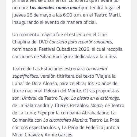
primera vez se unan en un concierto que llevará por
nombre
Los duendes comen maní
que tendrá lugar el
jueves 28 de mayo a las 6:00 p.m. en el Teatro Martí,
inaugurando el evento de manera oficial.
Un momento mágico fue el estreno en el Cine
Chaplina del DVD
Concierto para repartir canciones
,
nominado al Festival Cubadisco 2026, el cual recopila
canciones de Silvio Rodríguez dedicadas a la niñez.
Teatro de Las Estaciones estrenará
Un invento
superfirolítico
, versión titiritera del texto “Viaje a la
Luna” de Dora Alonso, para celebrar los 70 años del
títere nacional Pelusín del Monte. Otras propuestas
son:
Umbral
, de Teatro Tuyo;
La piedra en el estómago
,
de La Salamandra y Títeres Retablos;
Momo
, de Teatro
de La Luna;
Pepe
por la compañía Abrakadabra; La
Colmenita con
La cucarachita Martina
; Teatro La Proa
con dos espectáculos, y La Peña de Federico junto a
Mikel Chávez y Annie Garcés.