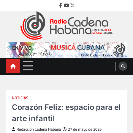
Skip
Facebook
Youtube
Twitter
to
content
Radio Cadena Habana
Emisora de la Música Cubana
NOTICIAS
Corazón Feliz: espacio para el
arte infantil
Redacción Cadena Habana
27 de mayo de 2026