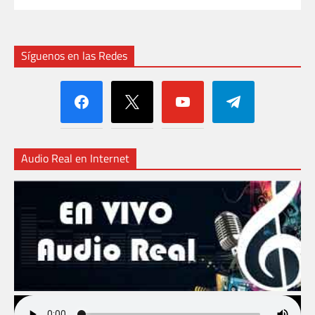
Síguenos en las Redes
facebook
x
youtube
telegram
Audio Real en Internet