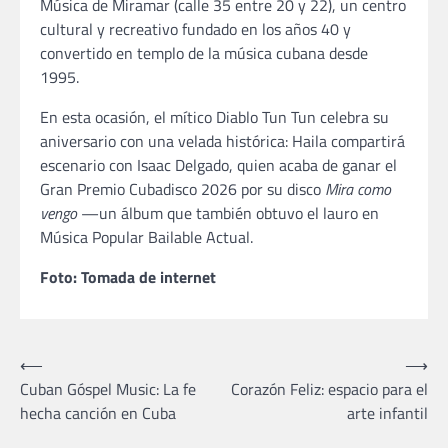
Música de Miramar (calle 35 entre 20 y 22), un centro
cultural y recreativo fundado en los años 40 y
convertido en templo de la música cubana desde
1995.
En esta ocasión, el mítico Diablo Tun Tun celebra su
aniversario con una velada histórica: Haila compartirá
escenario con Isaac Delgado, quien acaba de ganar el
Gran Premio Cubadisco 2026 por su disco
Mira como
vengo
—un álbum que también obtuvo el lauro en
Música Popular Bailable Actual.
Foto: Tomada de internet
Navegación
⟵
⟶
Cuban Góspel Music: La fe
Corazón Feliz: espacio para el
de
hecha canción en Cuba
arte infantil
entradas