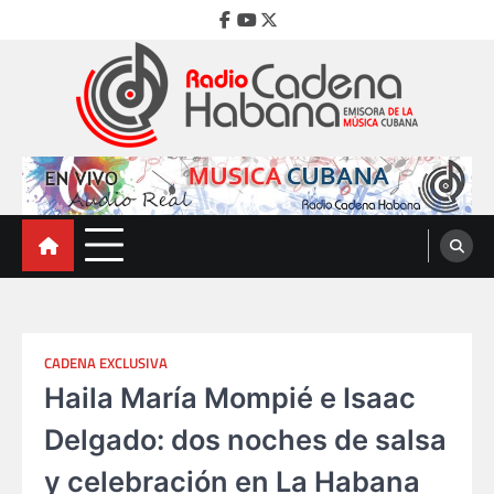
Skip
Facebook
Youtube
Twitter
to
content
Radio Cadena Habana
Emisora de la Música Cubana
CADENA EXCLUSIVA
Haila María Mompié e Isaac
Delgado: dos noches de salsa
y celebración en La Habana