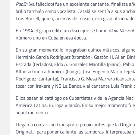
Pablín
(ya fallecido) fue un excelente cantante, finalista 
brilló también como vocalista. Catalá se sentía a sus anchas
Luis Borrell, quien, además de músico, era gran aficionado 
En 1994 el grupo editó un disco que se llamó
Alma Musical
número uno en Cuba en esa época.
En su gran momento lo integraban quince músicos, algunos 
Herminio García Rodríguez (trombón), Gastón H. Allen Binh
Estrada (teclados), Eldo A. González Mantilla (piano), Pabl
Alfonso Guerra Ramírez (bongo), José Eugenio Marín Tejeda
Rodríguez (cantante), Francisco G. Mesa Marrero (cantante)
tocar con Irakere y NG La Banda y el cantante Luis Frank d
Ellos pasan al catálogo de Cubartistas y de la Agencia Nac
América Latina, Europa y Japón. En su mejor momento fue
aquel momento.
Llegan a contar con transporte propio antes que la Origin
Original… para poner caliente las tamboras. Interpretaban c