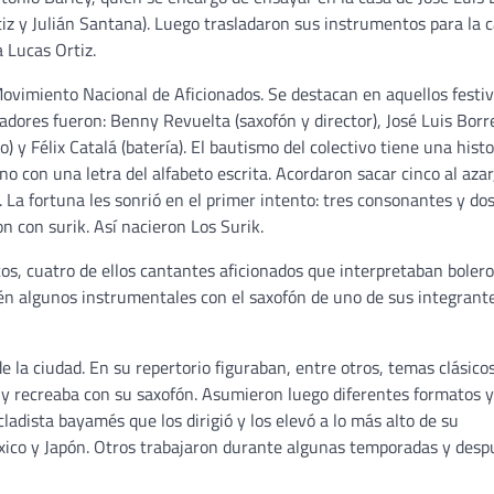
tiz y Julián Santana). Luego trasladaron sus instrumentos para la 
 Lucas Ortiz.
Movimiento Nacional de Aficionados. Se destacan en aquellos festiv
ciadores fueron: Benny Revuelta (saxofón y director), José Luis Borre
) y Félix Catalá (batería). El bautismo del colectivo tiene una histo
o con una letra del alfabeto escrita. Acordaron sacar cinco al azar
La fortuna les sonrió en el primer intento: tres consonantes y do
on con surik. Así nacieron Los Surik.
cos, cuatro de ellos cantantes aficionados que interpretaban bolero
n algunos instrumentales con el saxofón de uno de sus integrant
 la ciudad. En su repertorio figuraban, entre otros, temas clásicos
y recreaba con su saxofón. Asumieron luego diferentes formatos y
adista bayamés que los dirigió y los elevó a lo más alto de su
xico y Japón. Otros trabajaron durante algunas temporadas y desp