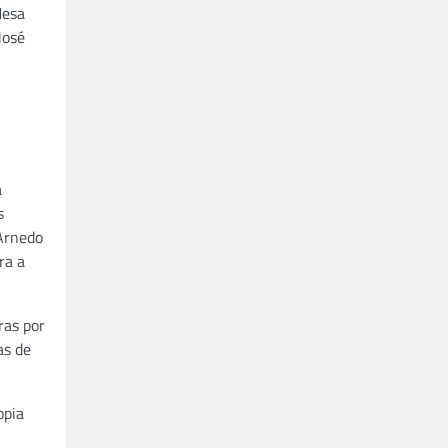
esa
José
a
s
 Arnedo
ra a
ras por
as de
opia