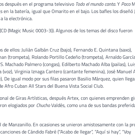
años después en el programa televisivo
Todo el mundo canta
. Y
Paco
M
 en la batería, igual que Omarito en el bajo. Los bafles los diseñó 
a la electrónica.
(CD (Magic Music 0003-3)). Algunos de los temas del disco fueron
de ellos: Julián Galbán Cruz (bajo), Fernando E. Quintana (saxo),
an (trompeta), Rolando Portillo Cedeño (trompeta), Arnaldo Garcí
o S. Machado Palmero (congas), Edilberto Machado Alba (pailas), Lui
 (voz), Virginia Iznaga Cantero (cantante femenina), José Manuel
, De igual modo por sus filas pasaron Basilio Márquez, quien llega
e Afro Cuban All Stars del Buena Vista Social Club.
ional de Giras Artísticas, después Artex, con quienes emprenden gi
ron elogiados por
Chucho
Valdés, como una de sus bandas preferid
al de Manzanillo. En ocasiones se unieron amistosamente con la pr
anciones de Cándido Fabré (“Acabo de llegar”, “Aquí si hay”, “Voy