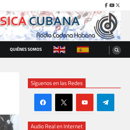
Facebook
Youtube
Twitte
QUIÉNES SOMOS
Síguenos en las Redes
facebook
x
youtube
telegram
Audio Real en Internet