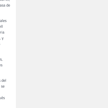
casa de
ales
ll
ria
, y
s
s,
es
 del
 se
ués