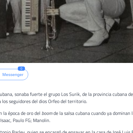
0
Messenger
cubana, sonaba fuerte el grupo Los Surik, de la provincia cubana de
los seguidores del dios Orfeo del territorio.
 la época de oro del
boom
de la salsa cubana cuando ya dominan l
Isaac, Paulo FG; Manolin.
onio Barley, quien se encargó de ensayar en la casa de José Luis B