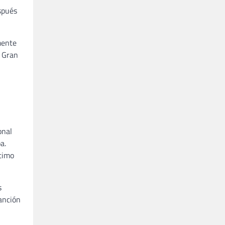
spués
mente
l Gran
onal
a.
ltimo
s
canción