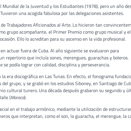
al Mundial de la Juventud y los Estudiantes (1978), pero un año de
a). Tuvieron una acogida fabulosa por las delegaciones asistentes.
l de Trabajadores Aficionados al Arte. Lo hicieron tan convincente
 como grupo acompañante, el Primer Premio como grupo musical y e
casión. Ello lo acreditan para su ascenso en la vida profesional.
en actuar fuera de Cuba. Al año siguiente se evaluaron para
 un repertorio que incluía sones, merengues, guarachas y boleros.
 se podía lograr con calidad, disciplina y perseverancia.
n la era discográfica en Las Tunas. En efecto, el fonograma fundaci
 del grupo, y se grabó en los estudios Siboney, en Santiago de Cub
onio cultural tunero. Una década después grabaron su segundo y ú
alle (
Maraca
).
ecial en el trabajo armónico, mediante la utilización de estructura
neros que interpretan, como el son, la guaracha, el merengue, la 