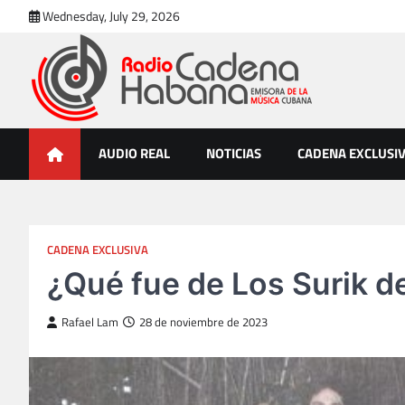
Skip
Wednesday, July 29, 2026
to
content
Radio Cadena Habana
Emisora de la Música Cubana
AUDIO REAL
NOTICIAS
CADENA EXCLUSI
CADENA EXCLUSIVA
¿Qué fue de Los Surik d
Rafael Lam
28 de noviembre de 2023