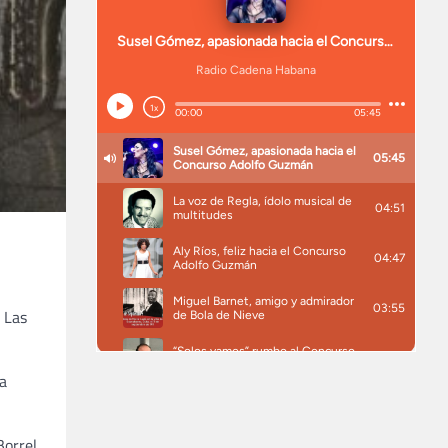
 Las
a
orrel,