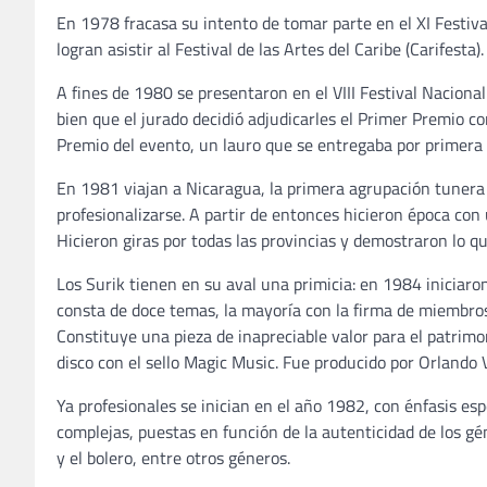
En 1978 fracasa su intento de tomar parte en el XI Festiv
logran asistir al Festival de las Artes del Caribe (Carifest
A fines de 1980 se presentaron en el VIII Festival Naciona
bien que el jurado decidió adjudicarles el Primer Premio
Premio del evento, un lauro que se entregaba por primera o
En 1981 viajan a Nicaragua, la primera agrupación tunera 
profesionalizarse. A partir de entonces hicieron época con
Hicieron giras por todas las provincias y demostraron lo que
Los Surik tienen en su aval una primicia: en 1984 iniciaro
consta de doce temas, la mayoría con la firma de miembros
Constituye una pieza de inapreciable valor para el patrim
disco con el sello Magic Music. Fue producido por Orlando V
Ya profesionales se inician en el año 1982, con énfasis esp
complejas, puestas en función de la autenticidad de los gé
y el bolero, entre otros géneros.