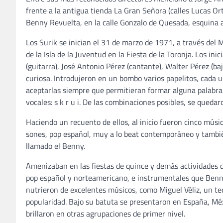
frente a la antigua tienda La Gran Señora (calles Lucas Or
Benny Revuelta, en la calle Gonzalo de Quesada, esquina a
Los Surik se inician el 31 de marzo de 1971, a través del 
de la Isla de la Juventud en la Fiesta de la Toronja. Los ini
(guitarra), José Antonio Pérez (cantante), Walter Pérez (bajo
curiosa. Introdujeron en un bombo varios papelitos, cada un
aceptarlas siempre que permitieran formar alguna palabra. 
vocales: s k r u i. De las combinaciones posibles, se quedar
Haciendo un recuento de ellos, al inicio fueron cinco músi
sones, pop español, muy a lo beat contemporáneo y tambié
llamado el Benny.
Amenizaban en las fiestas de quince y demás actividades de
pop español y norteamericano, e instrumentales que Benn
nutrieron de excelentes músicos, como Miguel Véliz, un tecl
popularidad. Bajo su batuta se presentaron en España, Mé
brillaron en otras agrupaciones de primer nivel.