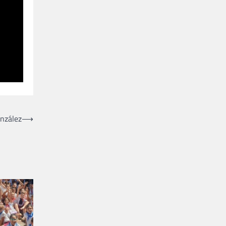
onzález
⟶