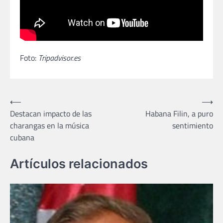
Foto:
Tripadvisor.es
Navegación
⟵
⟶
Destacan impacto de las
Habana Filin, a puro
de
charangas en la música
sentimiento
entradas
cubana
Artículos relacionados