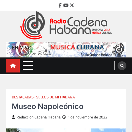
Skip
Facebook
Youtube
Twitter
to
content
Radio Cadena Habana
Emisora de la Música Cubana
DESTACADAS
SELLOS DE MI HABANA
Museo Napoleónico
Redacción Cadena Habana
1 de noviembre de 2022