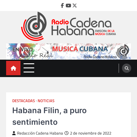
Skip
Facebook
Youtube
Twitter
to
content
Radio Cadena Habana
Emisora de la Música Cubana
DESTACADAS
NOTICIAS
Habana Filin, a puro
sentimiento
Redacción Cadena Habana
2 de noviembre de 2022