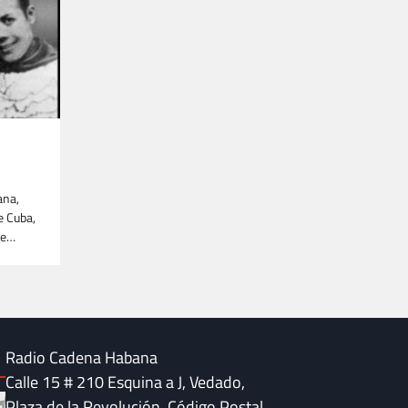
ana,
e Cuba,
de…
Radio Cadena Habana
Calle 15 # 210 Esquina a J, Vedado,
Plaza de la Revolución. Código Postal