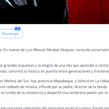
0
Messenger
ias. En manos de Luis Manuel Mirabal Vázquez, conocido universal
las grandes orquestas y la alegría de una isla que aprendió a conta
oso, convirtió la música en puente entre generaciones y fronteras
n Melena del Sur, hoy provincia Mayabeque, y falleció en La Haba
ció rodeado de música, influido por su padre, director de la banda
 el rumbo de su existencia y despertó una temprana pasión por la
agrupaciones relevantes del panorama musical cubano. Formó par