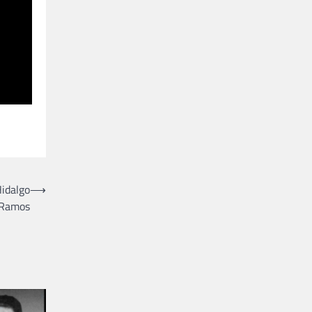
Hidalgo
⟶
Ramos