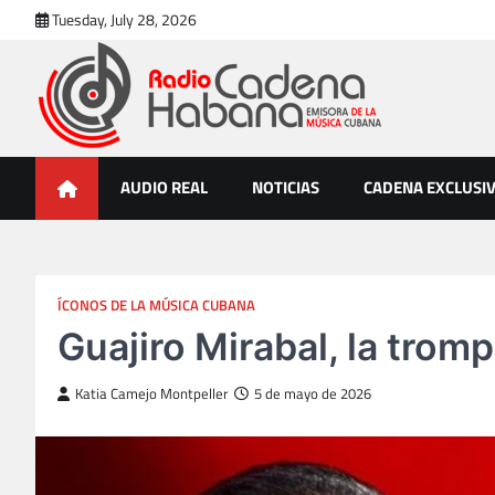
Skip
Tuesday, July 28, 2026
to
content
Radio Cadena Habana
Emisora de la Música Cubana
AUDIO REAL
NOTICIAS
CADENA EXCLUSI
ÍCONOS DE LA MÚSICA CUBANA
Guajiro Mirabal, la trom
Katia Camejo Montpeller
5 de mayo de 2026