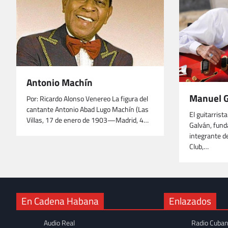
Antonio Machín
Manuel 
Por: Ricardo Alonso Venereo La figura del
cantante Antonio Abad Lugo Machín (Las
El guitarris
Villas, 17 de enero de 1903—Madrid, 4…
Galván, fund
integrante d
Club,…
En Cadena Habana
Enlazados
Audio Real
Radio Cuba