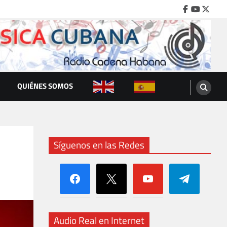
Facebook
Youtube
Twitte
QUIÉNES SOMOS
Síguenos en las Redes
facebook
x
youtube
telegram
Audio Real en Internet