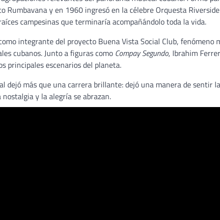
nto Rumbavana y en 1960 ingresó en la célebre Orquesta Riverside.
 raíces campesinas que terminaría acompañándolo toda la vida.
 como integrante del proyecto Buena Vista Social Club, fenómeno 
nales cubanos. Junto a figuras como
Compay Segundo
, Ibrahim Ferrer
 principales escenarios del planeta.
 dejó más que una carrera brillante: dejó una manera de sentir l
nostalgia y la alegría se abrazan.