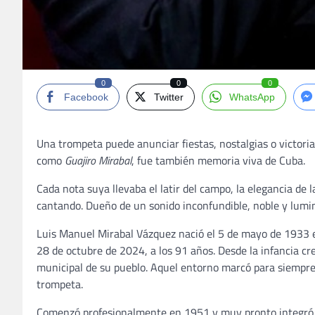
0
0
0
Facebook
Twitter
WhatsApp
Una trompeta puede anunciar fiestas, nostalgias o victor
como
Guajiro Mirabal
, fue también memoria viva de Cuba.
Cada nota suya llevaba el latir del campo, la elegancia de 
cantando. Dueño de un sonido inconfundible, noble y lumin
Luis Manuel Mirabal Vázquez nació el 5 de mayo de 1933 e
28 de octubre de 2024, a los 91 años. Desde la infancia cre
municipal de su pueblo. Aquel entorno marcó para siempre
trompeta.
Comenzó profesionalmente en 1951 y muy pronto integró 