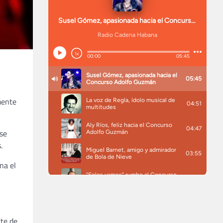
mente
rse
.
na el
te de