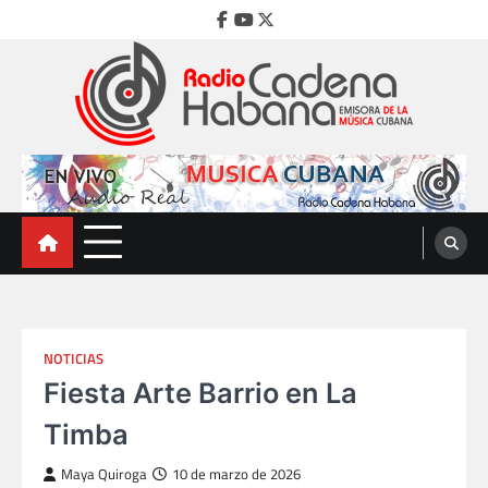
Skip
Facebook
Youtube
Twitter
to
content
Radio Cadena Habana
Emisora de la Música Cubana
NOTICIAS
Fiesta Arte Barrio en La
Timba
Maya Quiroga
10 de marzo de 2026