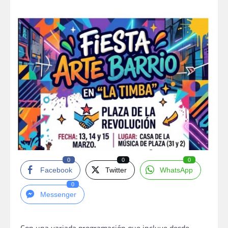
0
0
0
Facebook
Twitter
WhatsApp
0
Messenger
Con una variada programación que incluye desde