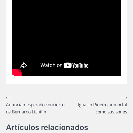
Navegación
⟵
⟶
Anuncian esperado concierto
Ignacio Piñeiro, inmortal
de
de Bernardo Lichilín
como sus sones
entradas
Artículos relacionados