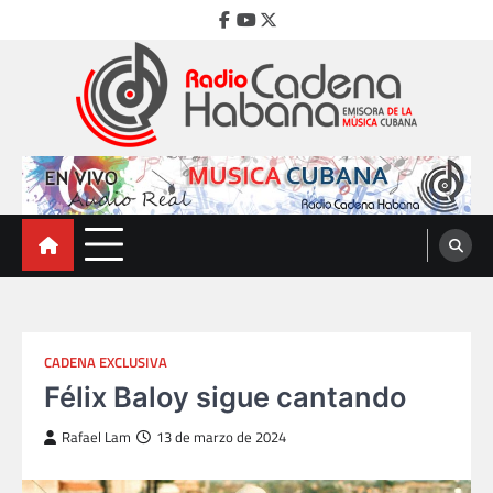
Skip
Facebook
Youtube
Twitter
to
content
Radio Cadena Habana
Emisora de la Música Cubana
CADENA EXCLUSIVA
Félix Baloy sigue cantando
Rafael Lam
13 de marzo de 2024