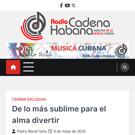
Skip
Facebook
Youtube
Twitter
to
content
Radio Cadena Habana
Emisora de la Música Cubana
CADENA EXCLUSIVA
De lo más sublime para el
alma divertir
Pedro Norat Soto
9 de mayo de 2025