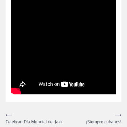
Navegación
⟵
⟶
Celebran Día Mundial del Jazz
¡Siempre cubanos!
de