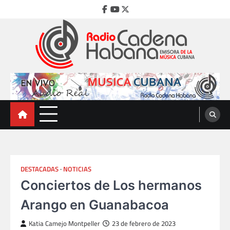
Skip
Facebook
Youtube
Twitter
to
content
Radio Cadena Habana
Emisora de la Música Cubana
DESTACADAS
NOTICIAS
Conciertos de Los hermanos
Arango en Guanabacoa
Katia Camejo Montpeller
23 de febrero de 2023