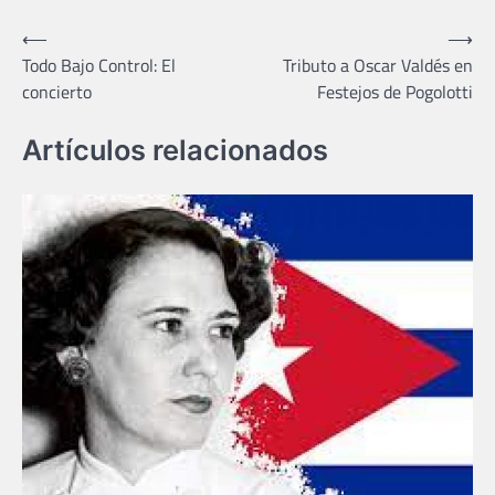
Navegación
⟵
⟶
Todo Bajo Control: El
Tributo a Oscar Valdés en
de
concierto
Festejos de Pogolotti
entradas
Artículos relacionados