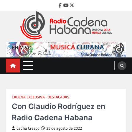
Skip
Facebook
Youtube
Twitter
to
content
Radio Cadena Habana
Emisora de la Música Cubana
CADENA EXCLUSIVA
DESTACADAS
Con Claudio Rodríguez en
Radio Cadena Habana
Cecilia Crespo
25 de agosto de 2022