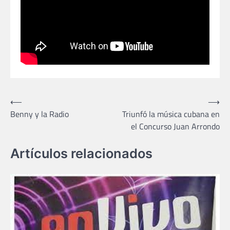
Navegación
⟵
⟶
Benny y la Radio
Triunfó la música cubana en
de
el Concurso Juan Arrondo
entradas
Artículos relacionados