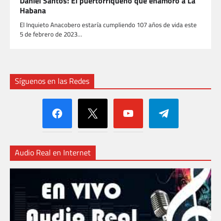
Daniel Santos: El puertorriqueño que enamoró a La
Habana
El Inquieto Anacobero estaría cumpliendo 107 años de vida este
5 de febrero de 2023…
Síguenos en las Redes
facebook
x
youtube
telegram
Audio Real en Internet