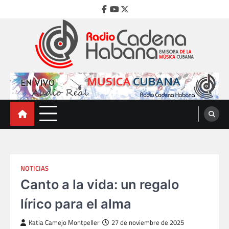
Skip
Facebook
Youtube
Twitter
to
content
Radio Cadena Habana
Emisora de la Música Cubana
NOTICIAS
Canto a la vida: un regalo
lírico para el alma
Katia Camejo Montpeller
27 de noviembre de 2025