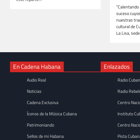
“Calentando 
suceso cuyos
nuestras trad
cultural de 
La Lisa, sede
En Cadena Habana
Enlazados
Audio Real
Radio Cuba
Noticias
Radio Rebel
Cadena Exclusiva
Centro Naci
Íconos de la Música Cubana
Instituto Cu
Patrimoniando
Centro Naci
Sellos de mi Habana
Pista Cuban