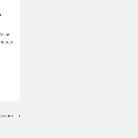
el
e las
omenaje
 sonora
⟶