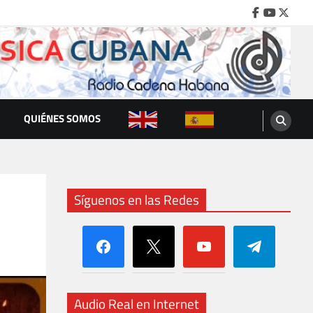
Facebook
Youtube
Twitte
QUIÉNES SOMOS
Síguenos en las Redes
facebook
x
youtube
telegram
Audio Real en Internet