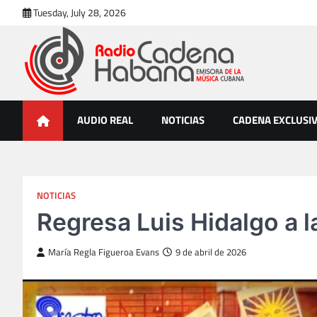
Skip
Tuesday, July 28, 2026
to
content
Radio Cadena Habana
Emisora de la Música Cubana
AUDIO REAL
NOTICIAS
CADENA EXCLUSI
NOTICIAS
Regresa Luis Hidalgo a 
María Regla Figueroa Evans
9 de abril de 2026