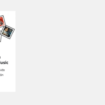
a
Music
sido
ión