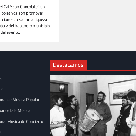
el Café con Chocolate”, un
 objetivos son promover
iciones, resaltar la riqueza
Cuba y del habanero municipio
 del evento.
Destacamos
na
de
onal de Música Popular
bano de la Música
onal Música de Concierto
a