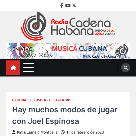
Skip
Facebook
Youtube
Twitter
to
content
Radio Cadena Habana
Emisora de la Música Cubana
CADENA EXCLUSIVA
DESTACADAS
Hay muchos modos de jugar
con Joel Espinosa
Katia Camejo Montpeller
14 de febrero de 2023