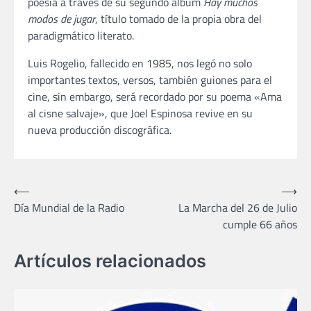
poesía a través de su segundo álbum
Hay muchos
modos de jugar
, título tomado de la propia obra del
paradigmático literato.
Luis Rogelio, fallecido en 1985, nos legó no solo
importantes textos, versos, también guiones para el
cine, sin embargo, será recordado por su poema «Ama
al cisne salvaje», que Joel Espinosa revive en su
nueva producción discográfica.
Navegación
⟵
⟶
Día Mundial de la Radio
La Marcha del 26 de Julio
de
cumple 66 años
entradas
Artículos relacionados