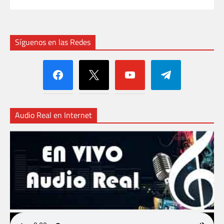
Síguenos en las Redes
facebook
x
youtube
telegram
Audio Real en Internet