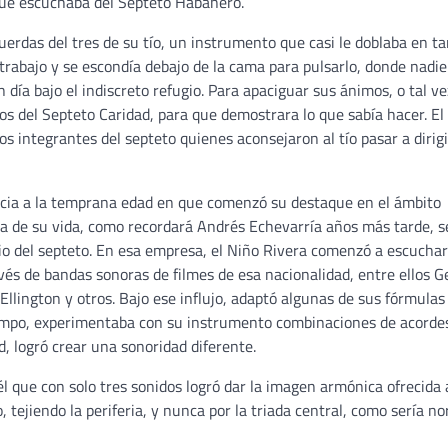
 que escuchaba del Septeto Habanero.
uerdas del tres de su tío, un instrumento que casi le doblaba en t
l trabajo y se escondía debajo de la cama para pulsarlo, donde nadie
un día bajo el indiscreto refugio. Para apaciguar sus ánimos, o tal v
os del Septeto Caridad, para que demostrara lo que sabía hacer. El
os integrantes del septeto quienes aconsejaron al tío pasar a dirigi
ncia a la temprana edad en que comenzó su destaque en el ámbito
apa de su vida, como recordará Andrés Echevarría años más tarde, s
rio del septeto. En esa empresa, el Niño Rivera comenzó a escuchar
és de bandas sonoras de filmes de esa nacionalidad, entre ellos G
llington y otros. Bajo ese influjo, adaptó algunas de sus fórmulas
tiempo, experimentaba con su instrumento combinaciones de acorde
d, logró crear una sonoridad diferente.
él que con solo tres sonidos logró dar la imagen armónica ofrecida 
 tejiendo la periferia, y nunca por la triada central, como sería no