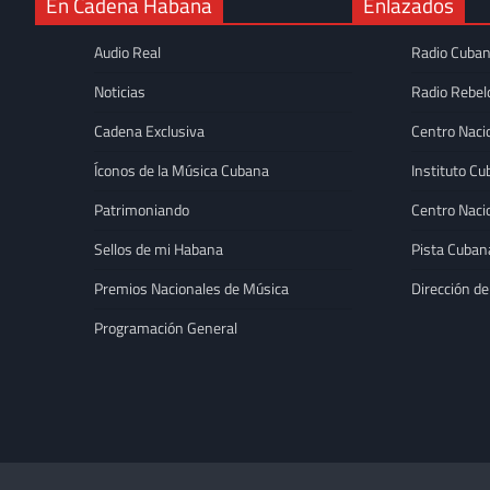
En Cadena Habana
Enlazados
Audio Real
Radio Cuba
Noticias
Radio Rebel
Cadena Exclusiva
Centro Naci
Íconos de la Música Cubana
Instituto Cu
Patrimoniando
Centro Naci
Sellos de mi Habana
Pista Cuban
Premios Nacionales de Música
Dirección de
DESTACADAS
Programación General
Adrián Berazaín con
contemporánea en 
Katia Camejo Mon
de 2026