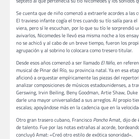
septeto al que pertenecía su tío Nicomedes y los sonidos
Se cuenta que de niño comenzó a extraerle acordes a las c
El travieso infante cogía el tres cuando su tío salía para e
viera, pero sí le escuchan, por lo que su tío le sorprendió 
avivarlos, Nicomedes le llevó esa misma noche a los ensay
no se achicó y al cabo de un breve tiempo, fueron los propi
agrupación y al sobrino lo colocara como tresero titular.
Desde esos años comenzó a ser llamado
El Niño
, en refere
musical de Pinar del Río, su provincia natal. Ya en esa et
aficionó a orquestar empíricamente las piezas del reperto
analizar composiciones de músicos estadounidenses, a trav
Gerswing, Irvin Beiling, Beny Goodman, Artie Shaw, Duke E
darle una mayor universalidad a sus arreglos. Al propio 
escalas; apoyándose más en la cadencia que en la velocida
Otro gran trasero cubano, Francisco
Pancho
Amat, dijo de 
de talento. Fue por las notas extrañas al acorde, bordeando,
concluyó Amat: «Creó otro estilo de exótica sonoridad».