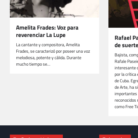
Amelita Frades: Voz para
reverenciar La Lupe
Rafael P
de suert
La cantante y compositora, Amelita
Frades, se caracterizó por poseer una voz
Bajista, comp
melodiosa, potente y cálida. Durante
Rafale Pasei
mucho tiempo se…
interesante c
por la crític
de Cuba. Egr
de Arte, ha s
importantes 
reconocidos 
como Free T