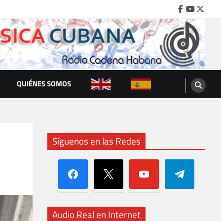
Facebook
Youtube
Twitte
QUIÉNES SOMOS
Síguenos en las Redes
facebook
x
youtube
telegram
Audio Real en Internet