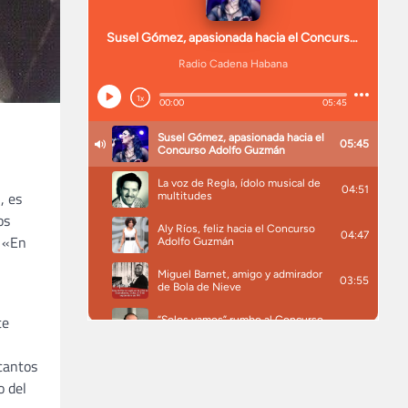
, es
os
: «En
te
cantos
o del