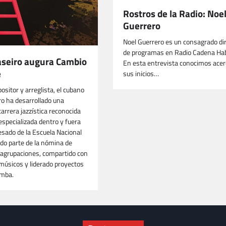
Rostros de la Radio: Noe
Guerrero
Noel Guerrero es un consagrado di
de programas en Radio Cadena Ha
aseiro augura Cambio
En esta entrevista conocimos acer
e
sus inicios…
ositor y arreglista, el cubano
ro ha desarrollado una
arrera jazzística reconocida
a especializada dentro y fuera
esado de la Escuela Nacional
ido parte de la nómina de
agrupaciones, compartido con
músicos y liderado proyectos
imba.