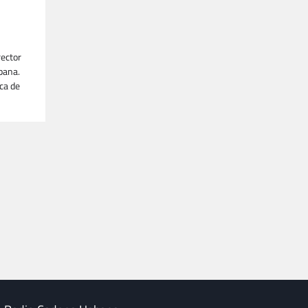
l
rector
bana.
ca de