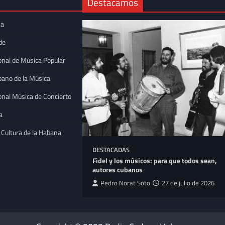
Destacamos
na
de
onal de Música Popular
bano de la Música
onal Música de Concierto
a
 Cultura de la Habana
DESTACADAS
 la trova
Fidel y los músicos: para que todos sean,
Bellas Artes
autores cubanos
tpeller
16 de julio
Pedro Norat Soto
27 de julio de 2026