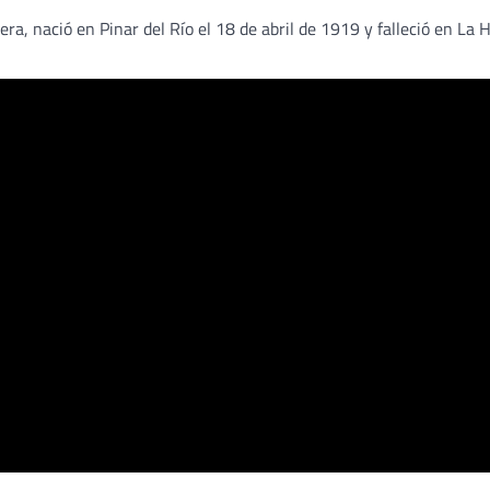
a, nació en Pinar del Río el 18 de abril de 1919 y falleció en La 