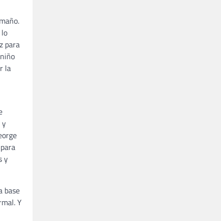
amaño.
 lo
ez para
 niño
r la
e
 y
eorge
 para
s y
a base
rmal. Y