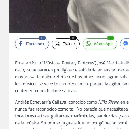
0
0
0
Facebook
Twitter
WhatsApp
En el artículo “Músicos, Poeta y Pintores”, José Martí alu
decir, «que parecen prodigios de sabiduría en sus primer
mayores». También refirió que hay niños «que logran salvar
los músicos se ve esto con frecuencia, porque la agitación
contenerla que de darle salida».
Andrés Echevarría Callava, conocido como
NIño Rivera
en e
nunca fue reconocido como tal. No parecía que necesitaba 
tocadores de tres, guitarras, marímbulas, bandurrias y 
de la música. Su primer juguete fue un bongó hecho por él