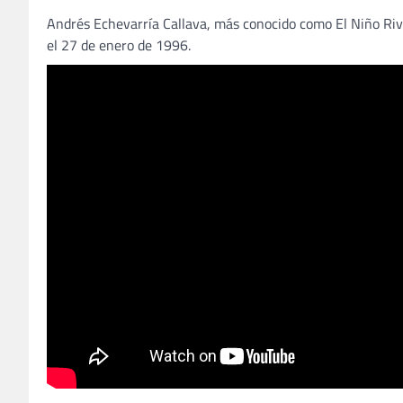
Andrés Echevarría Callava, más conocido como El Niño River
el 27 de enero de 1996.