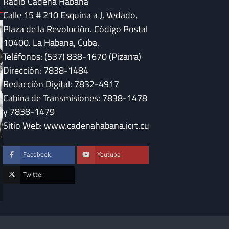
Radio Cadena Habana
Calle 15 # 210 Esquina a J, Vedado,
Plaza de la Revolución. Código Postal
10400. La Habana, Cuba.
Teléfonos: (537) 838-1670 (Pizarra)
Dirección: 7838-1484
Redacción Digital: 7832-4917
Cabina de Transmisiones: 7838-1478
y 7838-1479
Sitio Web: www.cadenahabana.icrt.cu
DESTACADAS
Facebook
Youtube
Convocan en Cuba 
DESTACADAS
“Serenata a Méxic
Fidel Castro y la música que sigue
Twitter
sonando en Cuba
Maya Quiroga
Maya Quiroga
23 de julio de 2026