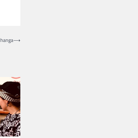
changa
⟶