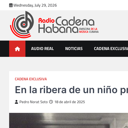
Skip
Wednesday, July 29, 2026
to
content
Radio Cadena Habana
Emisora de la Música Cubana
AUDIO REAL
NOTICIAS
CADENA EXCLUSI
CADENA EXCLUSIVA
En la ribera de un niño 
Pedro Norat Soto
18 de abril de 2025