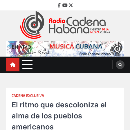
Skip
Facebook
Youtube
Twitter
to
content
Radio Cadena Habana
Emisora de la Música Cubana
CADENA EXCLUSIVA
El ritmo que descoloniza el
alma de los pueblos
americanos