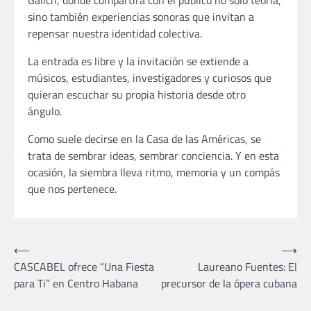
Galich, donde compartirá con el público no solo teoría,
sino también experiencias sonoras que invitan a
repensar nuestra identidad colectiva.
La entrada es libre y la invitación se extiende a
músicos, estudiantes, investigadores y curiosos que
quieran escuchar su propia historia desde otro
ángulo.
Como suele decirse en la Casa de las Américas, se
trata de sembrar ideas, sembrar conciencia. Y en esta
ocasión, la siembra lleva ritmo, memoria y un compás
que nos pertenece.
Navegación
⟵
⟶
CASCABEL ofrece “Una Fiesta
Laureano Fuentes: El
de
para Ti” en Centro Habana
precursor de la ópera cubana
entradas