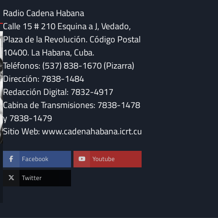
Radio Cadena Habana
Calle 15 # 210 Esquina a J, Vedado,
Plaza de la Revolución. Código Postal
10400. La Habana, Cuba.
Teléfonos: (537) 838-1670 (Pizarra)
Dirección: 7838-1484
Redacción Digital: 7832-4917
Cabina de Transmisiones: 7838-1478
y 7838-1479
Sitio Web: www.cadenahabana.icrt.cu
DESTACADAS
Facebook
Youtube
Convocan en Cuba 
DESTACADAS
“Serenata a Méxic
Fidel Castro y la música que sigue
Twitter
sonando en Cuba
Maya Quiroga
Maya Quiroga
23 de julio de 2026