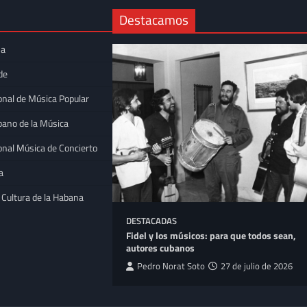
Destacamos
na
de
onal de Música Popular
bano de la Música
onal Música de Concierto
a
 Cultura de la Habana
DESTACADAS
 la trova
Fidel y los músicos: para que todos sean,
Bellas Artes
autores cubanos
tpeller
16 de julio
Pedro Norat Soto
27 de julio de 2026