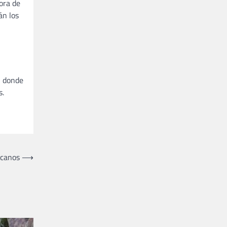
dora de
án los
, donde
s.
ricanos
⟶