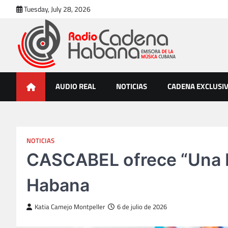
Skip
Tuesday, July 28, 2026
to
content
Radio Cadena Habana
Emisora de la Música Cubana
AUDIO REAL
NOTICIAS
CADENA EXCLUSI
NOTICIAS
CASCABEL ofrece “Una Fi
Habana
Katia Camejo Montpeller
6 de julio de 2026