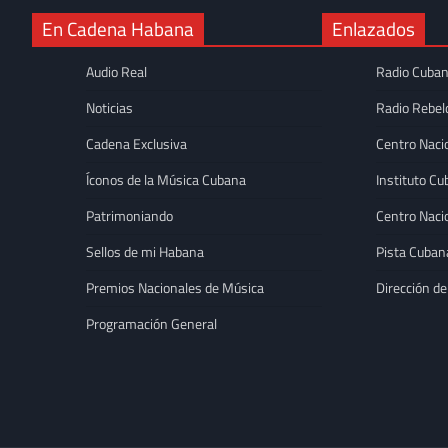
En Cadena Habana
Enlazados
Audio Real
Radio Cuba
Noticias
Radio Rebel
Cadena Exclusiva
Centro Naci
Íconos de la Música Cubana
Instituto Cu
Patrimoniando
Centro Naci
Sellos de mi Habana
Pista Cuban
Premios Nacionales de Música
Dirección de
DESTACADAS
Programación General
Adrián Berazaín con
contemporánea en 
Katia Camejo Mon
de 2026