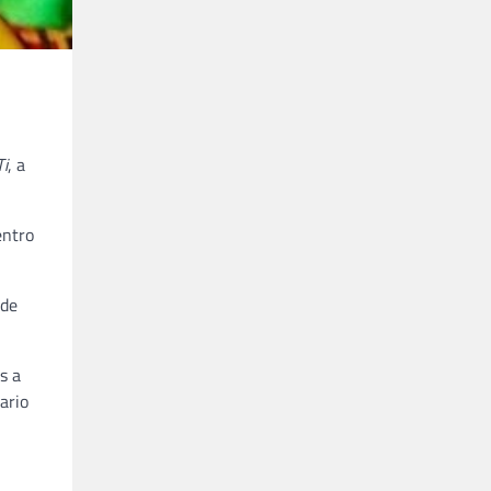
Ti
, a
entro
 de
s a
ario