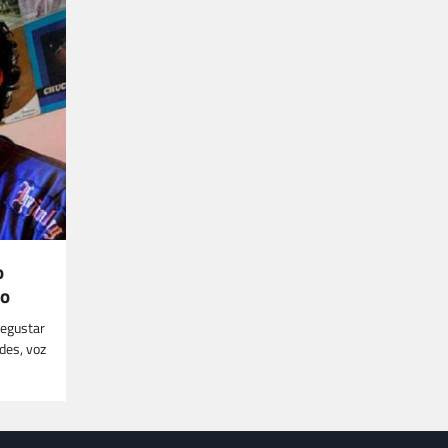
o
no
degustar
des, voz