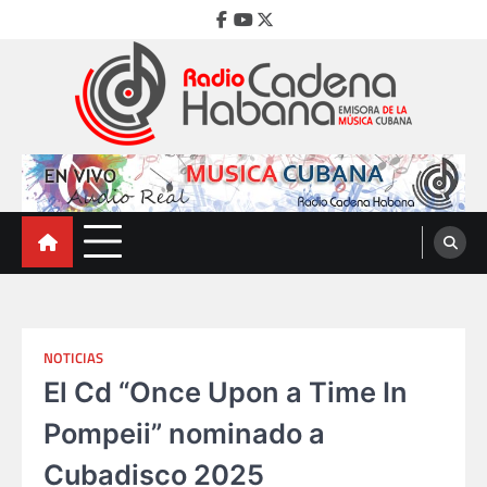
Skip
Facebook
Youtube
Twitter
to
content
Radio Cadena Habana
Emisora de la Música Cubana
NOTICIAS
El Cd “Once Upon a Time In
Pompeii” nominado a
Cubadisco 2025