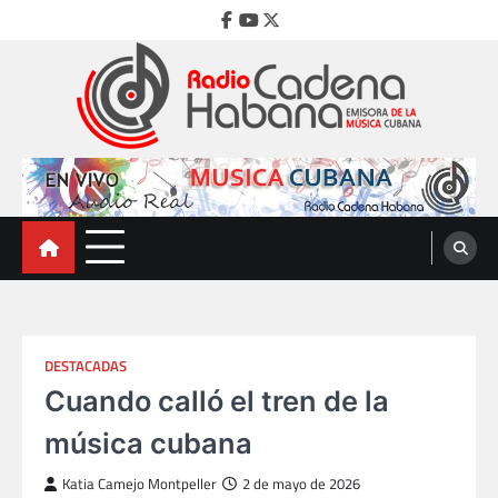
Skip
Facebook
Youtube
Twitter
to
content
Radio Cadena Habana
Emisora de la Música Cubana
DESTACADAS
Cuando calló el tren de la
música cubana
Katia Camejo Montpeller
2 de mayo de 2026