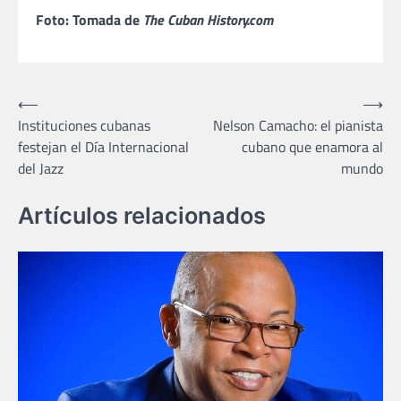
Foto: Tomada de
The Cuban History.com
Navegación
⟵
⟶
Instituciones cubanas
Nelson Camacho: el pianista
de
festejan el Día Internacional
cubano que enamora al
entradas
del Jazz
mundo
Artículos relacionados