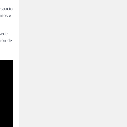
espacio
iños y
sede
nión de