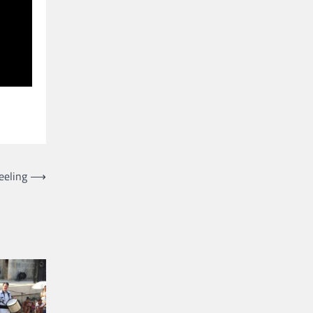
feeling
⟶