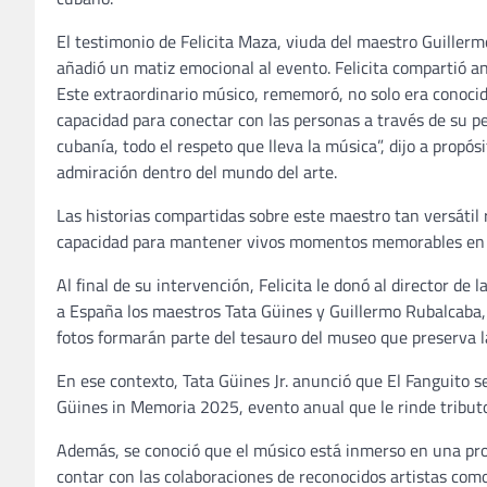
El testimonio de Felicita Maza, viuda del maestro Guille
añadió un matiz emocional al evento. Felicita compartió a
Este extraordinario músico, rememoró, no solo era conocid
capacidad para conectar con las personas a través de su pe
cubanía, todo el respeto que lleva la música”, dijo a propó
admiración dentro del mundo del arte.
Las historias compartidas sobre este maestro tan versátil 
capacidad para mantener vivos momentos memorables en tod
Al final de su intervención, Felicita le donó al director de
a España los maestros Tata Güines y Guillermo Rubalcaba,
fotos formarán parte del tesauro del museo que preserva l
En ese contexto, Tata Güines Jr. anunció que El Fanguito s
Güines in Memoria 2025, evento anual que le rinde tributo
Además, se conoció que el músico está inmerso en una pro
contar con las colaboraciones de reconocidos artistas como