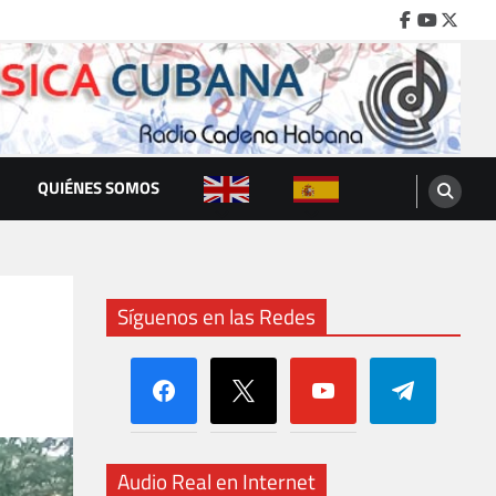
Facebook
Youtube
Twitte
QUIÉNES SOMOS
Síguenos en las Redes
facebook
x
youtube
telegram
Audio Real en Internet