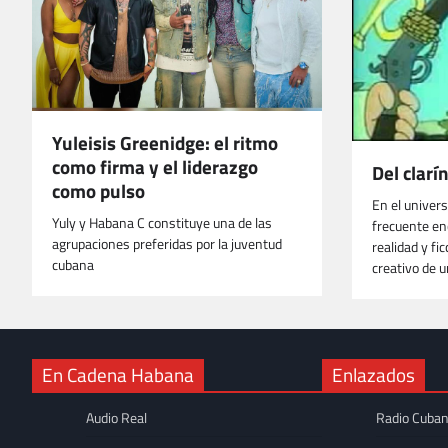
Yuleisis Greenidge: el ritmo
como firma y el liderazgo
Del clarí
como pulso
En el univer
Yuly y Habana C constituye una de las
frecuente e
agrupaciones preferidas por la juventud
realidad y fi
cubana
creativo de 
En Cadena Habana
Enlazados
Audio Real
Radio Cuba