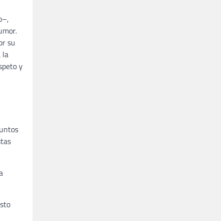
o–,
umor.
or su
 la
speto y
juntos
tas
a
sto