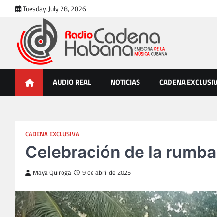
Skip
Tuesday, July 28, 2026
to
content
Radio Cadena Habana
Emisora de la Música Cubana
AUDIO REAL
NOTICIAS
CADENA EXCLUSI
CADENA EXCLUSIVA
Celebración de la rumba
Maya Quiroga
9 de abril de 2025