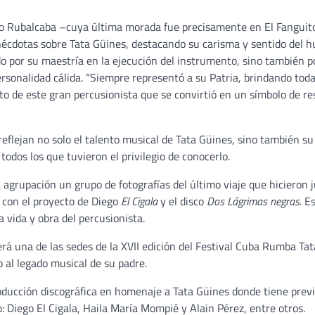
rmo Rubalcaba –cuya última morada fue precisamente en El Fanguit
nécdotas sobre Tata Güines, destacando su carisma y sentido del h
o por su maestría en la ejecución del instrumento, sino también p
rsonalidad cálida. “Siempre representó a su Patria, brindando toda
sito de este gran percusionista que se convirtió en un símbolo de re
reflejan no solo el talento musical de Tata Güines, sino también su
os los que tuvieron el privilegio de conocerlo.
 la agrupación un grupo de fotografías del último viaje que hicieron 
 con el proyecto de Diego
El Cigala
y el disco
Dos Lágrimas negras.
Es
a vida y obra del percusionista.
erá una de las sedes de la XVII edición del Festival Cuba Rumba Tat
 al legado musical de su padre.
ducción discográfica en homenaje a Tata Güines donde tiene previ
: Diego El Cigala, Haila María Mompié y Alain Pérez, entre otros.