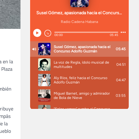
 en la
 Plaza
ambién
tribuye
ompás
e la
pueblo