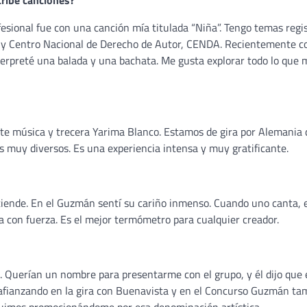
ribe canciones?
sional fue con una canción mía titulada “Niña”. Tengo temas regi
y Centro Nacional de Derecho de Autor, CENDA. Recientemente c
terpreté una balada y una bachata. Me gusta explorar todo lo que 
ente música y trecera Yarima Blanco. Estamos de gira por Alemania
s muy diversos. Es una experiencia intensa y muy gratificante.
ntiende. En el Guzmán sentí su cariño inmenso. Cuando uno canta, 
sa con fuerza. Es el mejor termómetro para cualquier creador.
n. Querían un nombre para presentarme con el grupo, y él dijo que 
 afianzando en la gira con Buenavista y en el Concurso Guzmán ta