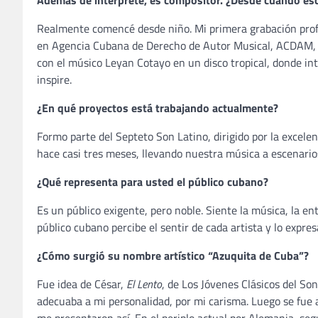
Además de intérprete, es compositor. ¿Desde cuándo esc
Realmente comencé desde niño. Mi primera grabación profe
en Agencia Cubana de Derecho de Autor Musical, ACDAM, 
con el músico Leyan Cotayo en un disco tropical, donde in
inspire.
¿En qué proyectos está trabajando actualmente?
Formo parte del Septeto Son Latino, dirigido por la excel
hace casi tres meses, llevando nuestra música a escenario
¿Qué representa para usted el público cubano?
Es un público exigente, pero noble. Siente la música, la e
público cubano percibe el sentir de cada artista y lo expre
¿Cómo surgió su nombre artístico “Azuquita de Cuba”?
Fue idea de César,
El Lento
, de Los Jóvenes Clásicos del So
adecuaba a mi personalidad, por mi carisma. Luego se fue