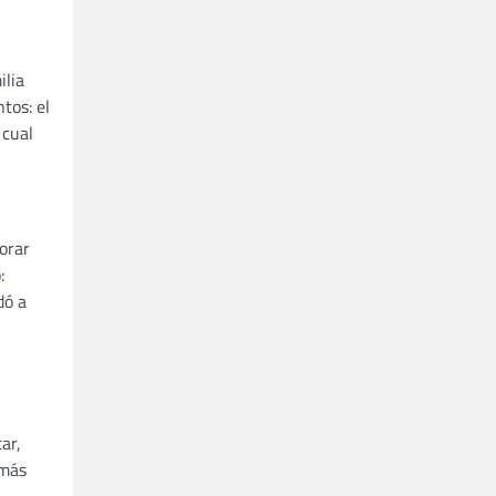
ilia
tos: el
 cual
orar
:
dó a
ar,
 más