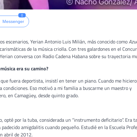
0
Messenger
 los escenarios, Yerian Antonio Luis Milián, más conocido como
Azu
carismáticas de la música criolla. Con tres galardones en el Concu
Yerian conversa con Radio Cadena Habana sobre su trayectoria mu
 música era su camino?
ue fuera deportista, insistí en tener un piano. Cuando me hicier
ía condiciones. Eso motivó a mi familia a buscarme un maestro y
ero, en Camagüey, desde quinto grado.
io, opté por la tuba, considerada un “instrumento deficitario”. Era 
ía padecido amigdalitis cuando pequeño. Estudié en la Escuela Prof
 abril de 2012.