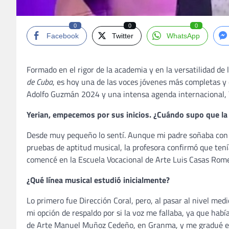
0
0
0
Facebook
Twitter
WhatsApp
Formado en el rigor de la academia y en la versatilidad de
de Cuba
, es hoy una de las voces jóvenes más completas y 
Adolfo Guzmán 2024 y una intensa agenda internacional, 
Yerian, empecemos por sus inicios. ¿Cuándo supo que la
Desde muy pequeño lo sentí. Aunque mi padre soñaba con q
pruebas de aptitud musical, la profesora confirmó que ten
comencé en la Escuela Vocacional de Arte Luis Casas Rom
¿Qué línea musical estudió inicialmente?
Lo primero fue Dirección Coral, pero, al pasar al nivel med
mi opción de respaldo por si la voz me fallaba, ya que hab
de Arte Manuel Muñoz Cedeño, en Granma, y me gradué en