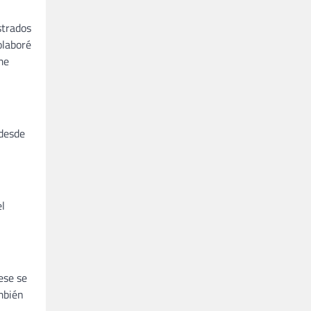
strados
olaboré
me
 desde
el
ese se
mbién