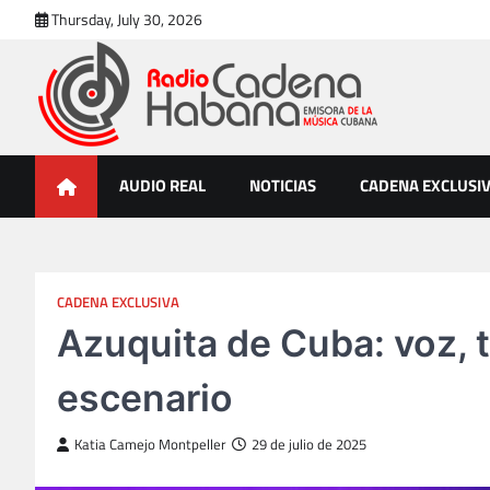
Skip
Thursday, July 30, 2026
to
content
Radio Cadena Habana
Emisora de la Música Cubana
AUDIO REAL
NOTICIAS
CADENA EXCLUSI
CADENA EXCLUSIVA
Azuquita de Cuba: voz, 
escenario
Katia Camejo Montpeller
29 de julio de 2025