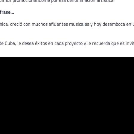
eguimos promocionándome por esa denominación artística.
 frase…
mica, creció con muchos afluentes musicales y hoy desemboca en 
 Cuba, le desea éxitos en cada proyecto y le recuerda que es invi