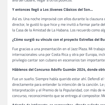
allá del cabaré, llegar a otros públicos.
Y entonces llegó a Los Jóvenes Clásicos del Son…
Así es. Una noche improvisé con ellos durante la clausura d
director, le gustó lo que hice y me invitó a formar parte d
la Casa de la Amistad de La Habana. Los recuerdo como al
¿Cómo surgió su vínculo con el proyecto Estrellas del B
Fue gracias a una presentación en el Jazz Plaza. Mi trabaj
internacionales: una por Costa Rica y otra por Europa, inc
privilegio cantar son cubano en escenarios tan importantes
Háblenos del Concurso Adolfo Guzmán 2024, donde obtu
Fue un sueño. Siempre había querido estar ahí. Defendí el 
directamente para entender la intención de la canción. Le 
Interpretación y el Premio de la Popularidad, con más de 40
concurso, reconocimiento que se entrega al compositor. M