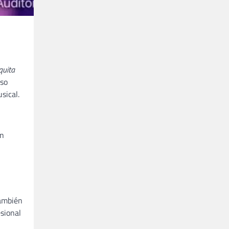
quita
rso
sical.
on
también
esional