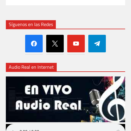
Síguenos en las Redes
facebook
x
youtube
telegram
Audio Real en Internet