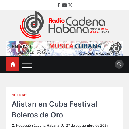
Skip
Facebook
Youtube
Twitter
to
content
Radio Cadena Habana
Emisora de la Música Cubana
NOTICIAS
Alistan en Cuba Festival
Boleros de Oro
Redacción Cadena Habana
27 de septiembre de 2024