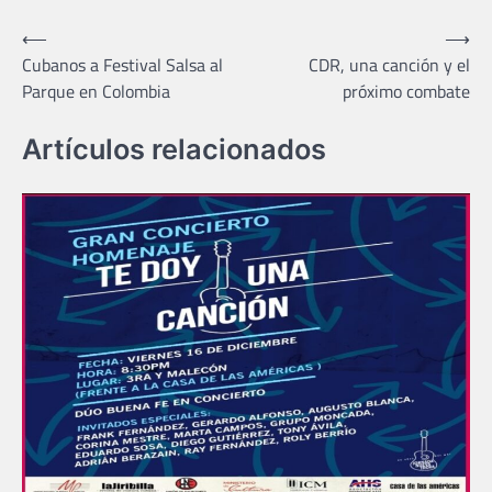
Navegación
⟵
⟶
Cubanos a Festival Salsa al
CDR, una canción y el
de
Parque en Colombia
próximo combate
entradas
Artículos relacionados