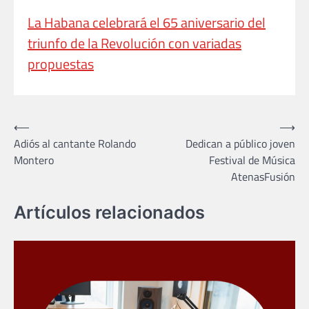
La Habana celebrará el 65 aniversario del
triunfo de la Revolución con variadas
propuestas
Navegación
⟵
⟶
Adiós al cantante Rolando
Dedican a público joven
de
Montero
Festival de Música
entradas
AtenasFusión
Artículos relacionados