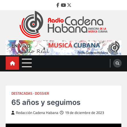
Skip
Facebook
Youtube
Twitter
to
content
Radio Cadena Habana
Emisora de la Música Cubana
DESTACADAS
DOSSIER
65 años y seguimos
Redacción Cadena Habana
19 de diciembre de 2023