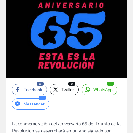
0
0
0
Facebook
Twitter
WhatsApp
0
Messenger
La conmemoración del aniversario 65 del Triunfo de la
Revolución se desarrollará en un año signado por