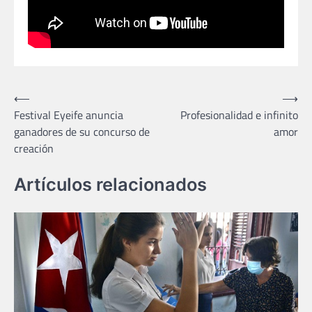
Navegación
⟵
⟶
Festival Eyeife anuncia
Profesionalidad e infinito
de
ganadores de su concurso de
amor
entradas
creación
Artículos relacionados