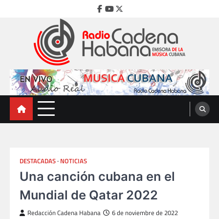
Skip
Facebook
Youtube
Twitter
to
content
Radio Cadena Habana
Emisora de la Música Cubana
DESTACADAS
NOTICIAS
Una canción cubana en el
Mundial de Qatar 2022
Redacción Cadena Habana
6 de noviembre de 2022