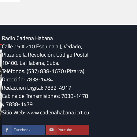
Radio Cadena Habana
Calle 15 # 210 Esquina a J, Vedado,
Plaza de la Revolución. Código Postal
10400. La Habana, Cuba.
Teléfonos: (537) 838-1670 (Pizarra)
Dirección: 7838-1484
Redacción Digital: 7832-4917
Cabina de Transmisiones: 7838-1478
y 7838-1479
Sitio Web: www.cadenahabana.icrt.cu
DESTACADAS
Facebook
Youtube
Convocan en Cuba 
DESTACADAS