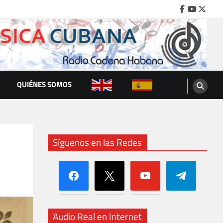
Facebook
Youtube
Twitte
QUIÉNES SOMOS
Síguenos en las Redes
facebook
x
youtube
telegram
Audio Real en Internet