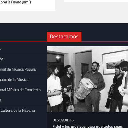
Librería Fayad Jamís
Destacamos
na
de
onal de Música Popular
bano de la Música
onal Música de Concierto
a
 Cultura de la Habana
DESTACADAS
 la trova
Fidel y los músicos: para que todos sean,
Bellas Artes