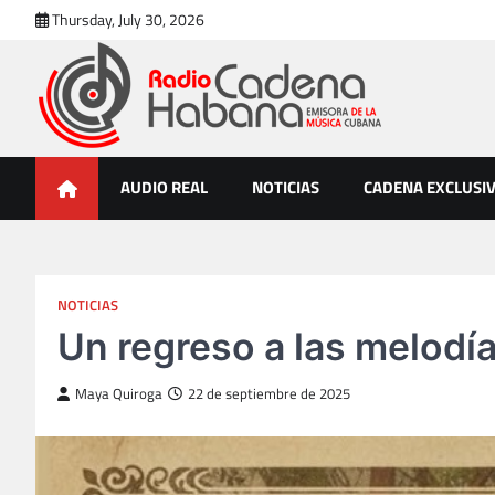
Skip
Thursday, July 30, 2026
to
content
Radio Cadena Habana
Emisora de la Música Cubana
AUDIO REAL
NOTICIAS
CADENA EXCLUSI
NOTICIAS
Un regreso a las melodí
Maya Quiroga
22 de septiembre de 2025