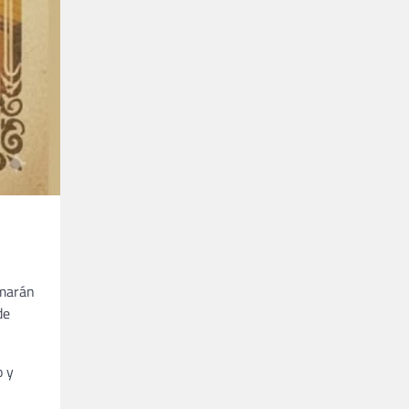
rmarán
de
o y