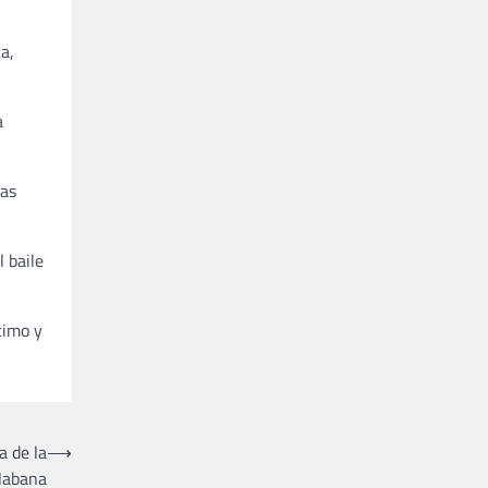
a,
a
las
l baile
timo y
a de la
⟶
Habana