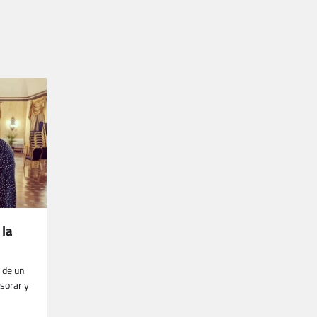
 la
n de un
esorar y