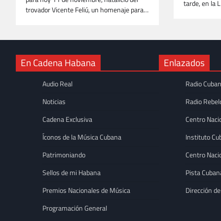
tarde, en la 
trovador Vicente Feliú, un homenaje para…
En Cadena Habana
Enlazados
Audio Real
Radio Cuba
Noticias
Radio Rebel
Cadena Exclusiva
Centro Naci
Íconos de la Música Cubana
Instituto Cu
Patrimoniando
Centro Naci
Sellos de mi Habana
Pista Cuban
Premios Nacionales de Música
Dirección de
DESTACADAS
Programación General
Adrián Berazaín con
contemporánea en 