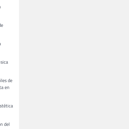
n
de
a
úsica
iles de
ta en
stética
ón del