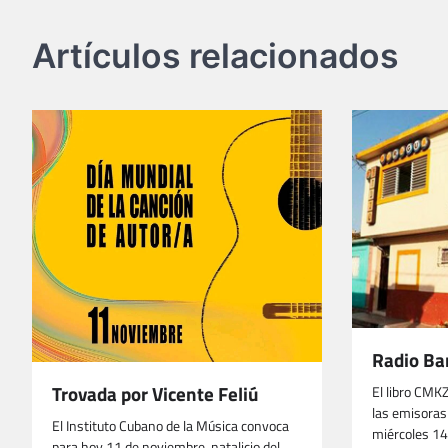
entradas
Artículos relacionados
Radio Ba
Trovada por Vicente Feliú
El libro CMK
las emisoras
El Instituto Cubano de la Música convoca
miércoles 14 
para hoy 11 de noviembre, natalicio del