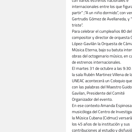
con varios estrenos nacionales e
internacionales entre los que figur
partir” ;”A un niño dormido”, con ve
Gertrudis Gómez de Avellaneda, y 
triste”.
Para celebrar el cumpleaños 80 del
compositor y director de orquesta 
López-Gavilán la Orquesta de Cám
Música Eterna, bajo su batuta inte
obras del octogenario músico, en c
de estrenos internacionales.
El martes 31 de octubre a las 9:30
la sala Rubén Martinez Villena de l
UNEAC acontecerá un Coloquio que 
con las palabras del Maestro Guido
Gavilan, Presidente del Comité
Organizador del evento.
En ese contexto Amanda Espinosa
musicóloga del Centro de Investiga
la Música Cubana (Cidmuc) versará
los 45 años de la institución y sus
contribuciones al estudio y disfusió