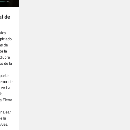
al de
sica
piciado
as de
de la
ctubre
os de la
partir
Menor del
 en La
da
na Elena
enajear
e la
 Alea