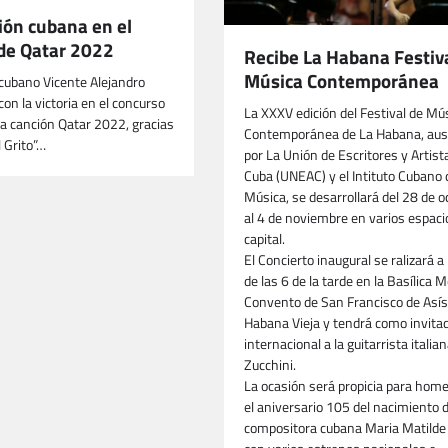
ión cubana en el
de Qatar 2022
Recibe La Habana Festiv
Música Contemporánea
 cubano Vicente Alejandro
 con la victoria en el concurso
La XXXV edición del Festival de Mú
 canción Qatar 2022, gracias
Contemporánea de La Habana, aus
 Grito”…
por La Unión de Escritores y Artist
Cuba (UNEAC) y el Intituto Cubano 
Música, se desarrollará del 28 de o
al 4 de noviembre en varios espaci
capital.
El Concierto inaugural se ralizará a 
de las 6 de la tarde en la Basílica 
Convento de San Francisco de Asís
Habana Vieja y tendrá como invita
internacional a la guitarrista italia
Zucchini.
La ocasión será propicia para hom
el aniversario 105 del nacimiento d
compositora cubana Maria Matilde