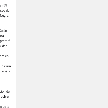
an “Al
rsos de
“Negra
Guido
ara
rpretará
alidad
 am en
a
iniciará
 Lopez-
cion de
 sobre
n de la