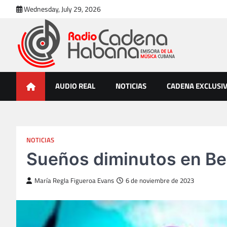
Skip
Wednesday, July 29, 2026
to
content
Radio Cadena Habana
Emisora de la Música Cubana
AUDIO REAL
NOTICIAS
CADENA EXCLUSI
NOTICIAS
Sueños diminutos en Bel
María Regla Figueroa Evans
6 de noviembre de 2023