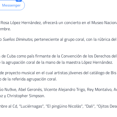
0
Messenger
n Rosa López Hernández, ofrecerá un concierto en el Museo Nacion
embre.
co
Sueños Diminutos,
perteneciente al grupo coral, con la rúbrica del
ón de Cuba como país firmante de la Convención de los Derechos de
de la agrupación coral de la mano de la maestra López Hernández.
de proyecto musical en el cual artistas jóvenes del catálogo de Bi
de la referida agrupación coral.
 Dúo Nu9ve, Abel Geronés, Vicente Alejandro Trigo, Rey Montalvo, A
uz y Christopher Simpson.
bre al Cd, ʺLuciérnagasʺ, ʺEl pingüino Nicolásʺ, ʺDaliʺ, ʺOjitos Des