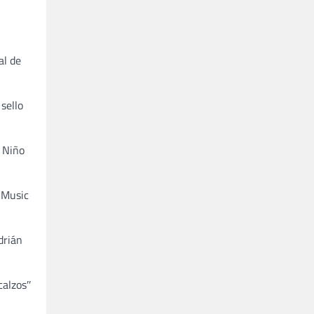
al de
 sello
l Niño
s Music
drián
calzosʺ