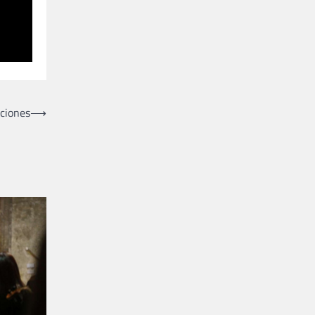
nciones
⟶