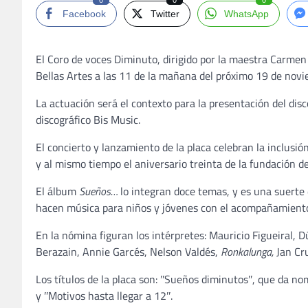
0
0
0
Facebook
Twitter
WhatsApp
El Coro de voces Diminuto, dirigido por la maestra Carme
Bellas Artes a las 11 de la mañana del próximo 19 de novi
La actuación será el contexto para la presentación del dis
discográfico Bis Music.
El concierto y lanzamiento de la placa celebran la inclusi
y al mismo tiempo el aniversario treinta de la fundación 
El álbum
Sueños…
lo integran doce temas, y es una suerte 
hacen música para niños y jóvenes con el acompañamiento 
En la nómina figuran los intérpretes: Mauricio Figueiral,
Berazain, Annie Garcés, Nelson Valdés,
Ronkalunga,
Jan Cr
Los títulos de la placa son: ʺSueños diminutosʺ, que da nom
y ʺMotivos hasta llegar a 12ʺ.