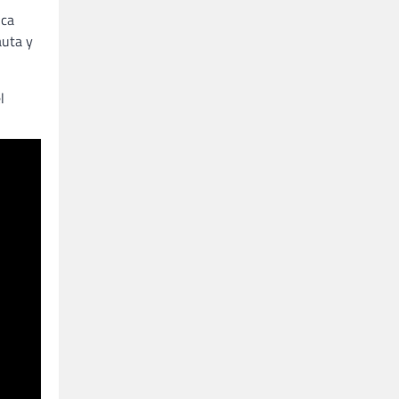
ica
auta y
l