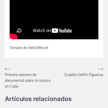
Tomado de
teleSURtv.net
Navegación
⟵
⟶
Próximo estreno de
Eusebio Delfín Figueroa
de
documental sobre la música
entradas
en Cuba
Artículos relacionados