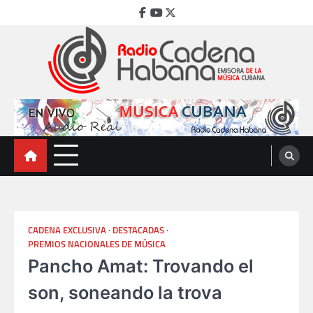
Skip
Facebook
Youtube
Twitter
to
content
Radio Cadena Habana
Emisora de la Música Cubana
CADENA EXCLUSIVA
DESTACADAS
PREMIOS NACIONALES DE MÚSICA
Pancho Amat: Trovando el
son, soneando la trova