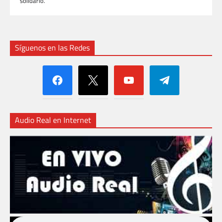
solidario.
Síguenos en las Redes
facebook
x
youtube
telegram
Audio Real en Internet