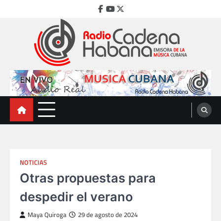
Skip
Facebook
Youtube
Twitter
to
content
Radio Cadena Habana
Emisora de la Música Cubana
NOTICIAS
Otras propuestas para
despedir el verano
Maya Quiroga
29 de agosto de 2024