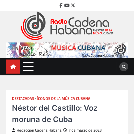
Skip
Facebook
Youtube
Twitter
to
content
Radio Cadena Habana
Emisora de la Música Cubana
DESTACADAS
ÍCONOS DE LA MÚSICA CUBANA
Néstor del Castillo: Voz
moruna de Cuba
Redacción Cadena Habana
7 de marzo de 2023