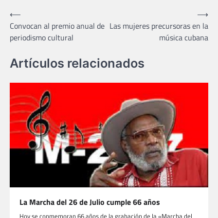
Navegación
⟵
⟶
Convocan al premio anual de
Las mujeres precursoras en la
de
periodismo cultural
música cubana
entradas
Artículos relacionados
La Marcha del 26 de Julio cumple 66 años
Hoy se conmemoran 66 años de la grabación de la «Marcha del