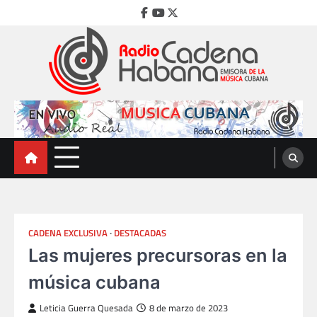
Skip
Facebook
Youtube
Twitter
to
content
Radio Cadena Habana
Emisora de la Música Cubana
CADENA EXCLUSIVA
DESTACADAS
Las mujeres precursoras en la
música cubana
Leticia Guerra Quesada
8 de marzo de 2023