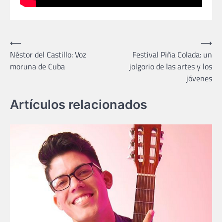
Navegación
⟵
⟶
Néstor del Castillo: Voz
Festival Piña Colada: un
de
moruna de Cuba
jolgorio de las artes y los
entradas
jóvenes
Artículos relacionados