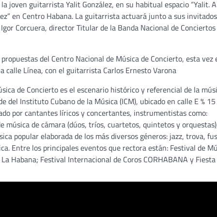
a joven guitarrista Yalit González, en su habitual espacio “Yalit. A
ez” en Centro Habana. La guitarrista actuará junto a sus invitados
Igor Corcuera, director Titular de la Banda Nacional de Conciertos
 propuestas del Centro Nacional de Música de Concierto, esta vez 
a calle Línea, con el guitarrista Carlos Ernesto Varona
ca de Concierto es el escenario histórico y referencial de la mús
e del Instituto Cubano de la Música (ICM), ubicado en calle E % 15
do por cantantes líricos y concertantes, instrumentistas como:
s de música de cámara (dúos, tríos, cuartetos, quintetos y orquestas)
ica popular elaborada de los más diversos géneros: jazz, trova, fu
ca. Entre los principales eventos que rectora están: Festival de M
e La Habana; Festival Internacional de Coros CORHABANA y Fiesta 