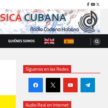
Facebook
Youtube
Twitte
QUIÉNES SOMOS
Síguenos en las Redes
facebook
x
youtube
telegram
Audio Real en Internet