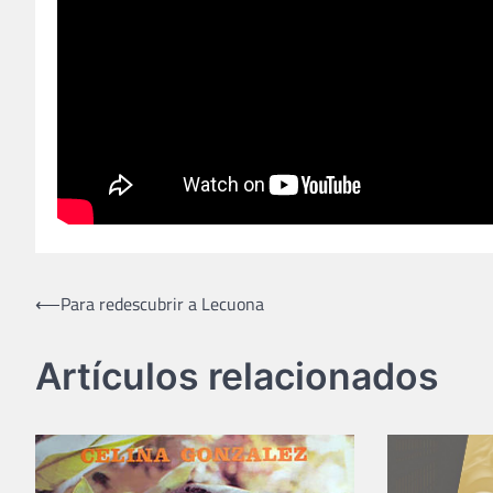
Navegación
⟵
Para redescubrir a Lecuona
de
Artículos relacionados
entradas