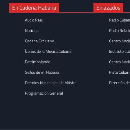
En Cadena Habana
Enlazados
Audio Real
Radio Cuba
Noticias
Radio Rebel
Cadena Exclusiva
Centro Naci
Íconos de la Música Cubana
Instituto Cu
Patrimoniando
Centro Naci
Sellos de mi Habana
Pista Cuban
Premios Nacionales de Música
Dirección de
DESTACADAS
Programación General
Adrián Berazaín con
contemporánea en 
Katia Camejo Mon
de 2026