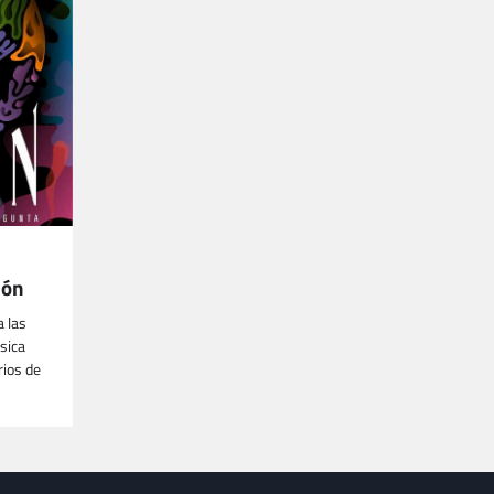
ión
 las
sica
rios de