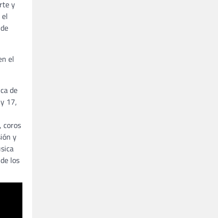
rte y
 el
 de
en el
ica de
 y 17,
, coros
sión y
úsica
de los