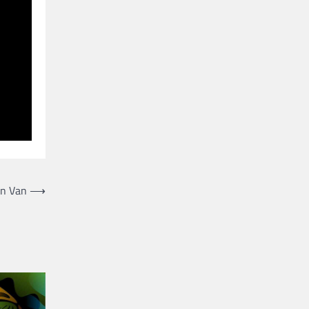
Van Van
⟶