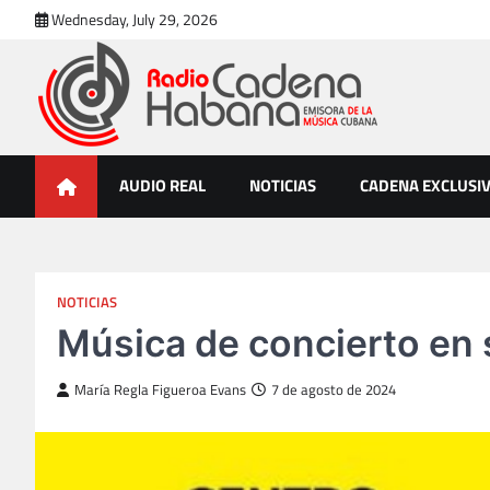
Skip
Wednesday, July 29, 2026
to
content
Radio Cadena Habana
Emisora de la Música Cubana
AUDIO REAL
NOTICIAS
CADENA EXCLUSI
NOTICIAS
Música de concierto en 
María Regla Figueroa Evans
7 de agosto de 2024