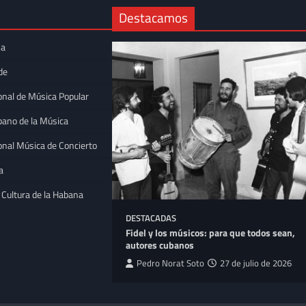
Destacamos
na
de
onal de Música Popular
bano de la Música
onal Música de Concierto
a
 Cultura de la Habana
DESTACADAS
 la trova
Fidel y los músicos: para que todos sean,
Bellas Artes
autores cubanos
tpeller
16 de julio
Pedro Norat Soto
27 de julio de 2026