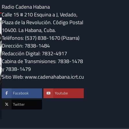
Radio Cadena Habana
Calle 15 # 210 Esquina a J, Vedado,
Plaza de la Revolución. Código Postal
10400. La Habana, Cuba.
Teléfonos: (537) 838-1670 (Pizarra)
Dirección: 7838-1484
Redacción Digital: 7832-4917
Cabina de Transmisiones: 7838-1478
y 7838-1479
Sitio Web: www.cadenahabana.icrt.cu
DESTACADAS
Facebook
Youtube
Convocan en Cuba 
DESTACADAS
“Serenata a Méxic
Fidel Castro y la música que sigue
Twitter
sonando en Cuba
Maya Quiroga
Maya Quiroga
23 de julio de 2026