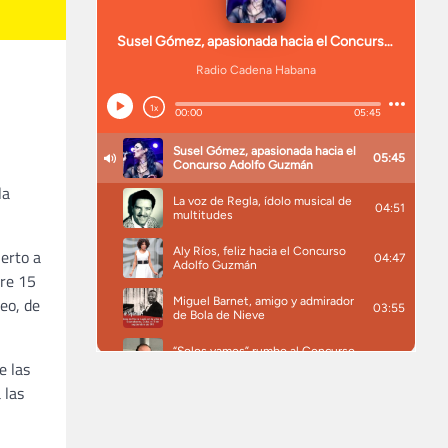
la
erto a
tre 15
eo, de
e las
 las