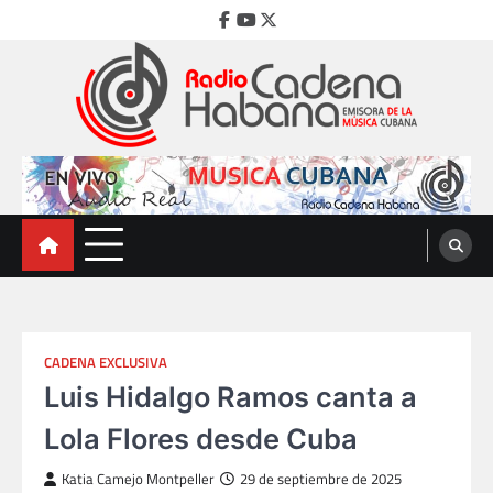
Skip
Facebook
Youtube
Twitter
to
content
Radio Cadena Habana
Emisora de la Música Cubana
CADENA EXCLUSIVA
Luis Hidalgo Ramos canta a
Lola Flores desde Cuba
Katia Camejo Montpeller
29 de septiembre de 2025