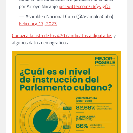
por Arroyo Naranjo
pic.twitter.com/z6fgvjgfCi
— Asamblea Nacional Cuba (@AsambleaCuba)
February 17, 2023
Conozca la lista de los 470 candidatos a diputados
y
algunos datos demográficos.