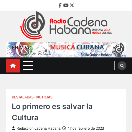
Skip
Facebook
Youtube
Twitter
to
content
Radio Cadena Habana
Emisora de la Música Cubana
DESTACADAS
NOTICIAS
Lo primero es salvar la
Cultura
Redacción Cadena Habana
17 de febrero de 2023