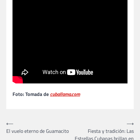
Foto: Tomada de
cuballama.com
Navegación
⟵
⟶
El vuelo eterno de Guamacito
Fiesta y tradición: Las
de
Estrellas Cubanas brillan en