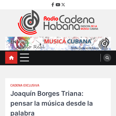
Skip
Facebook
Youtube
Twitter
to
content
Radio Cadena Habana
Emisora de la Música Cubana
CADENA EXCLUSIVA
Joaquín Borges Triana:
pensar la música desde la
palabra