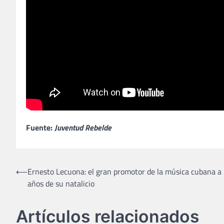
Fuente:
Juventud Rebelde
Navegación
⟵
Ernesto Lecuona: el gran promotor de la música cubana a
años de su natalicio
de
entradas
Artículos relacionados