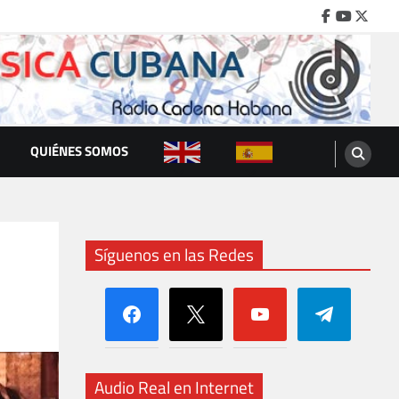
Facebook
Youtube
Twitte
QUIÉNES SOMOS
Síguenos en las Redes
facebook
x
youtube
telegram
Audio Real en Internet