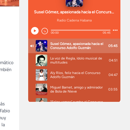
emático
ambién
más
Fabio
 muy
 la