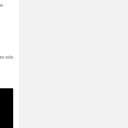
mo
es solo
,