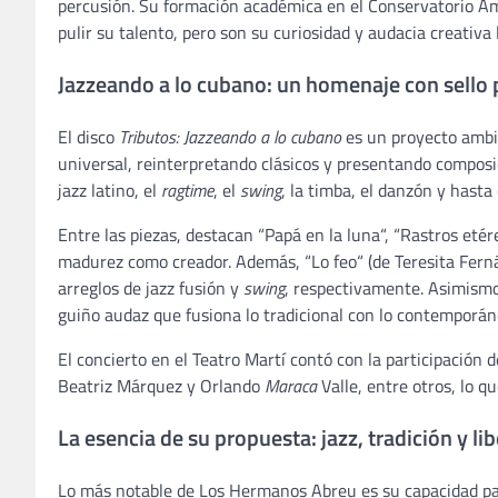
percusión. Su formación académica en el Conservatorio Am
pulir su talento, pero son su curiosidad y audacia creativa 
Jazzeando a lo cubano: un homenaje con sello 
El disco
Tributos: Jazzeando a lo cubano
es un proyecto ambi
universal, reinterpretando clásicos y presentando composic
jazz latino, el
ragtime
, el
swing
, la timba, el danzón y hasta
Entre las piezas, destacan “Papá en la luna“, “Rastros eté
madurez como creador. Además, “Lo feo“ (de Teresita Fern
arreglos de jazz fusión y
swing
, respectivamente. Asimismo
guiño audaz que fusiona lo tradicional con lo contemporán
El concierto en el Teatro Martí contó con la participación
Beatriz Márquez y Orlando
Maraca
Valle, entre otros, lo 
La esencia de su propuesta: jazz, tradición y li
Lo más notable de Los Hermanos Abreu es su capacidad para