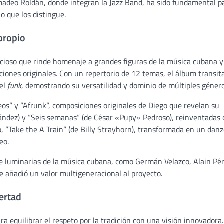
adeo Roldán, donde integran la Jazz Band, ha sido fundamental p
lo que los distingue.
propio
cioso que rinde homenaje a grandes figuras de la música cubana y
iones originales. Con un repertorio de 12 temas, el álbum transita
 el
funk
, demostrando su versatilidad y dominio de múltiples género
reos“ y “Afrunk“, composiciones originales de Diego que revelan su
ández) y “Seis semanas“ (de César «Pupy» Pedroso), reinventadas 
, “Take the A Train“ (de Billy Strayhorn), transformada en un dan
eo.
 de luminarias de la música cubana, como Germán Velazco, Alain Pér
que añadió un valor multigeneracional al proyecto.
bertad
 equilibrar el respeto por la tradición con una visión innovadora