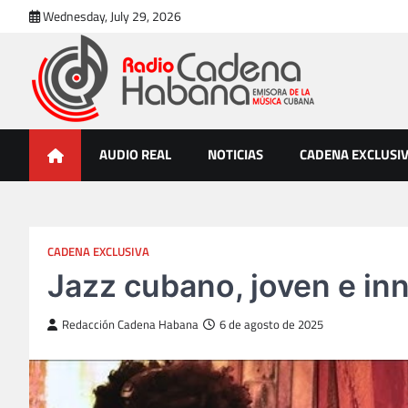
Skip
Wednesday, July 29, 2026
to
content
Radio Cadena Habana
Emisora de la Música Cubana
AUDIO REAL
NOTICIAS
CADENA EXCLUSI
CADENA EXCLUSIVA
Jazz cubano, joven e in
Redacción Cadena Habana
6 de agosto de 2025