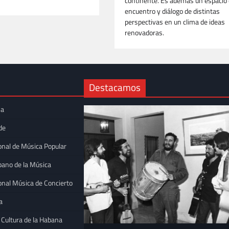
continente. Es además un espacio
encuentro y diálogo de distintas
perspectivas en un clima de ideas
renovadoras.
Destacamos
na
de
onal de Música Popular
bano de la Música
onal Música de Concierto
a
 Cultura de la Habana