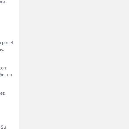
ara
 por el
s.
con
zón, un
ez,
. Su