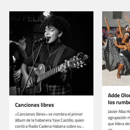
Adde Olo
los rumb
Canciones libres
Javier Alba H
«Canciones libres» se nombra el primer
agrupación m
álbum de la habanera Yaxx Castillo, quien
que lidera de
contó a Radio Cadena Habana sobre su…
un…