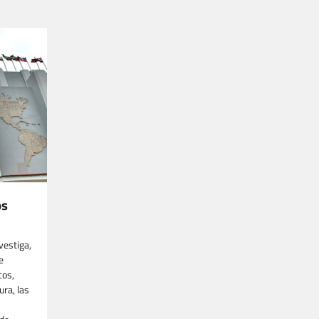
os
vestiga,
e
cos,
ura, las