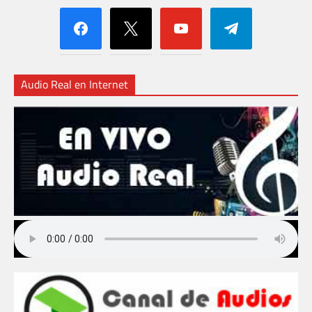
facebook
x
youtube
telegram
Audio Real en Internet