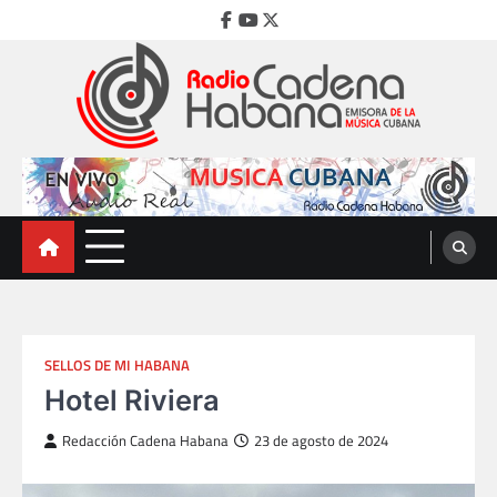
Skip
Facebook
Youtube
Twitter
to
content
Radio Cadena Habana
Emisora de la Música Cubana
SELLOS DE MI HABANA
Hotel Riviera
Redacción Cadena Habana
23 de agosto de 2024