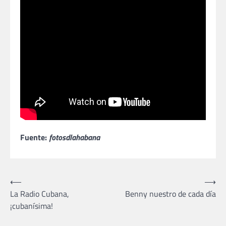
Fuente:
fotosdlahabana
Navegación
⟵
⟶
La Radio Cubana,
Benny nuestro de cada día
de
¡cubanísima!
entradas