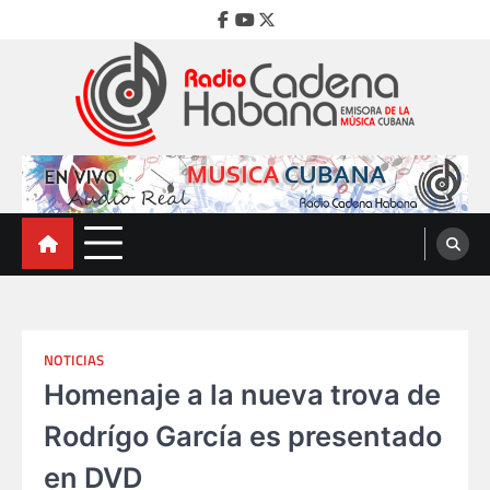
Skip
Facebook
Youtube
Twitter
to
content
Radio Cadena Habana
Emisora de la Música Cubana
NOTICIAS
Homenaje a la nueva trova de
Rodrígo García es presentado
en DVD