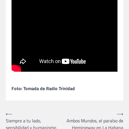
Foto: Tomada de Radio Trinidad
Navegación
⟵
⟶
Siempre a tu lado,
Ambos Mundos, el paraíso de
de
sensibilidad y humanismo
Hemingway en La Habana