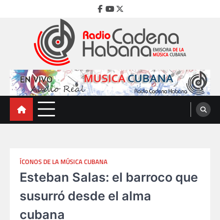
Skip
Facebook
Youtube
Twitter
to
content
Radio Cadena Habana
Emisora de la Música Cubana
ÍCONOS DE LA MÚSICA CUBANA
Esteban Salas: el barroco que
susurró desde el alma
cubana